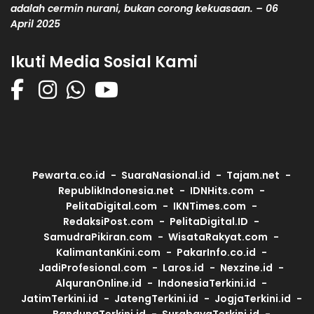
adalah cermin nurani, bukan corong kekuasaan. – 06
April 2025
Ikuti Media Sosial Kami
Pewarta.co.id
SuaraNasional.id
Tajam.net
RepublikIndonesia.net
IDNHits.com
PelitaDigital.com
IKNTimes.com
RedaksiPost.com
PelitaDigital.ID
SamudraPikiran.com
WisataRakyat.com
KalimantanKini.com
PakarInfo.co.id
JadiProfesional.com
Laros.id
Nexzine.id
AlquranOnline.id
IndonesiaTerkini.id
JatimTerkini.id
JatengTerkini.id
JogjaTerkini.id
BandungTerkini.id
SurabayaTerkini.id