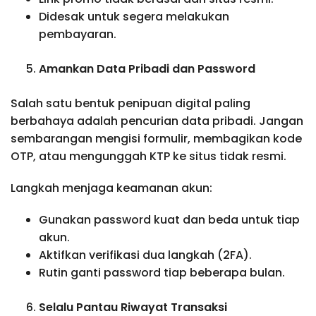
Didesak untuk segera melakukan
pembayaran.
Amankan Data Pribadi dan Password
Salah satu bentuk penipuan digital paling
berbahaya adalah pencurian data pribadi. Jangan
sembarangan mengisi formulir, membagikan kode
OTP, atau mengunggah KTP ke situs tidak resmi.
Langkah menjaga keamanan akun:
Gunakan password kuat dan beda untuk tiap
akun.
Aktifkan verifikasi dua langkah (2FA).
Rutin ganti password tiap beberapa bulan.
Selalu Pantau Riwayat Transaksi