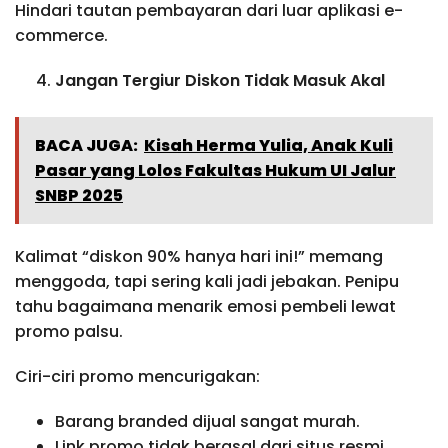
Hindari tautan pembayaran dari luar aplikasi e-
commerce.
Jangan Tergiur Diskon Tidak Masuk Akal
BACA JUGA:
Kisah Herma Yulia, Anak Kuli
Pasar yang Lolos Fakultas Hukum UI Jalur
SNBP 2025
Kalimat “diskon 90% hanya hari ini!” memang
menggoda, tapi sering kali jadi jebakan. Penipu
tahu bagaimana menarik emosi pembeli lewat
promo palsu.
Ciri-ciri promo mencurigakan:
Barang branded dijual sangat murah.
Link promo tidak berasal dari situs resmi.