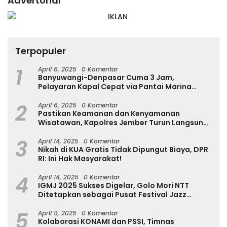
Advertorial
Terpopuler
1
April 6, 2025
0 Komentar
Banyuwangi-Denpasar Cuma 3 Jam,
Pelayaran Kapal Cepat via Pantai Marina
Boom Tujuan Denpasar Segera Dibuka
2
April 6, 2025
0 Komentar
Pastikan Keamanan dan Kenyamanan
Wisatawan, Kapolres Jember Turun Langsung
Tinjau Destinasi Wisata
3
April 14, 2025
0 Komentar
Nikah di KUA Gratis Tidak Dipungut Biaya, DPR
RI: Ini Hak Masyarakat!
4
April 14, 2025
0 Komentar
IGMJ 2025 Sukses Digelar, Golo Mori NTT
Ditetapkan sebagai Pusat Festival Jazz
Internasional
5
April 9, 2025
0 Komentar
Kolaborasi KONAMI dan PSSI, Timnas