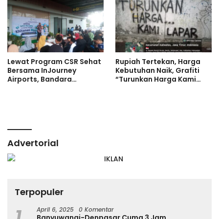
Lewat Program CSR Sehat
Rupiah Tertekan, Harga
Bersama InJourney
Kebutuhan Naik, Grafiti
Airports, Bandara
“Turunkan Harga Kami
Banyuwangi Gelar Khitan
Lapar” Bermunculan di
Massal untuk Anak Yatim
Jember
Advertorial
Terpopuler
1
April 6, 2025
0 Komentar
Banyuwangi-Denpasar Cuma 3 Jam,