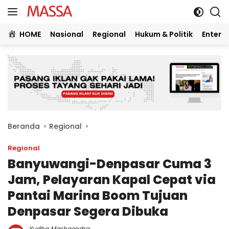
Langsung
ke
konten
HOME
Nasional
Regional
Hukum & Politik
Entert
Beranda
Regional
Regional
Banyuwangi-Denpasar Cuma 3
Jam, Pelayaran Kapal Cepat via
Pantai Marina Boom Tujuan
Denpasar Segera Dibuka
Yudha Marhaendra