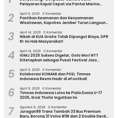
Pelayaran Kapal Cepat via Pantai Marina
Boom Tujuan Denpasar Segera Dibuka
2
April 6, 2025
0 Komentar
Pastikan Keamanan dan Kenyamanan
Wisatawan, Kapolres Jember Turun Langsung
Tinjau Destinasi Wisata
3
April 14, 2025
0 Komentar
Nikah di KUA Gratis Tidak Dipungut Biaya, DPR
RI: Ini Hak Masyarakat!
4
April 14, 2025
0 Komentar
IGMJ 2025 Sukses Digelar, Golo Mori NTT
Ditetapkan sebagai Pusat Festival Jazz
Internasional
5
April 9, 2025
0 Komentar
Kolaborasi KONAMI dan PSSI, Timnas
Indonesia Resmi Hadir di eFootball
6
April 9, 2025
0 Komentar
Timnas Indonesia Lolos ke Piala Dunia U-17
2025, Erick Thohir Ingatkan Ini
7
Agustus 6, 2026
0 Komentar
Juragan99 Trans Tambah 33 Bus Premium
Baru, Borong 31 Volvo B11R dan 2 Double Decker