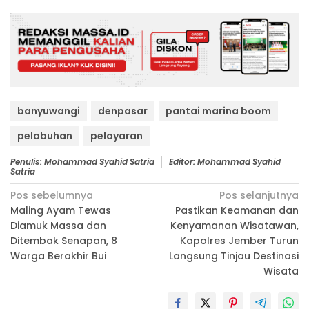
banyuwangi
denpasar
pantai marina boom
pelabuhan
pelayaran
Penulis: Mohammad Syahid Satria
Editor: Mohammad Syahid
Satria
Navigasi
Pos sebelumnya
Pos selanjutnya
Maling Ayam Tewas
Pastikan Keamanan dan
pos
Diamuk Massa dan
Kenyamanan Wisatawan,
Ditembak Senapan, 8
Kapolres Jember Turun
Warga Berakhir Bui
Langsung Tinjau Destinasi
Wisata