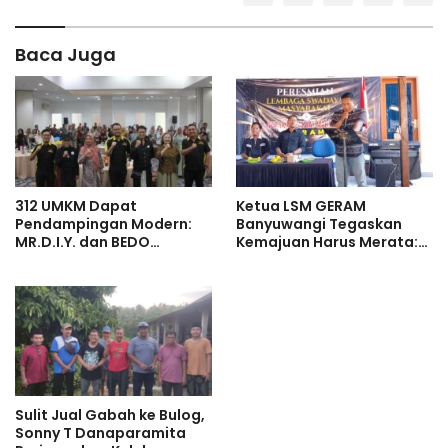
Baca Juga
312 UMKM Dapat
Ketua LSM GERAM
Pendampingan Modern:
Banyuwangi Tegaskan
MR.D.I.Y. dan BEDO
Kemajuan Harus Merata:
Rampungkan Program
Tidak Boleh Ada Rakyat
Tumbuh Bersama 2025
yang Tertinggal
Sulit Jual Gabah ke Bulog,
Sonny T Danaparamita