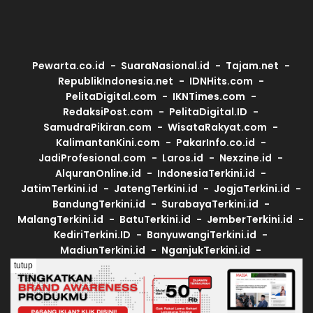
Pewarta.co.id
SuaraNasional.id
Tajam.net
RepublikIndonesia.net
IDNHits.com
PelitaDigital.com
IKNTimes.com
RedaksiPost.com
PelitaDigital.ID
SamudraPikiran.com
WisataRakyat.com
KalimantanKini.com
PakarInfo.co.id
JadiProfesional.com
Laros.id
Nexzine.id
AlquranOnline.id
IndonesiaTerkini.id
JatimTerkini.id
JatengTerkini.id
JogjaTerkini.id
BandungTerkini.id
SurabayaTerkini.id
MalangTerkini.id
BatuTerkini.id
JemberTerkini.id
KediriTerkini.ID
BanyuwangiTerkini.id
MadiunTerkini.id
NganjukTerkini.id
PacitanTerkini.id
LamonganTerkini.id
tutup
© Copyright 2025 |
MASSA.ID
. All rights reserved.