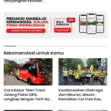
Perjuangkan Keluhan
Petani ke Pusat
Rekomendasi untuk kamu
Cara Bayar Tiket Trans
Kombinasikan Olahraga
Jateng Pakai QRIS,
dan Hiburan, Maxim
Lengkap dengan Tarif dan
Ramaikan Car Free Day
Daftar Rute Terbaru 2026
Surabaya Melalui ‘Running
Party’