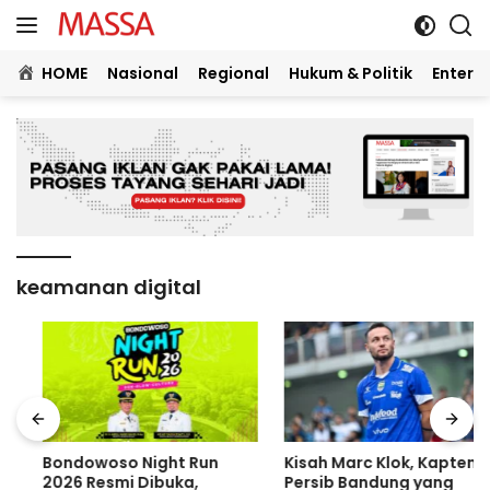
Langsung
ke
konten
HOME
Nasional
Regional
Hukum & Politik
Entert
keamanan digital
Bondowoso Night Run
Kisah Marc Klok, Kapten
2026 Resmi Dibuka,
Persib Bandung yang