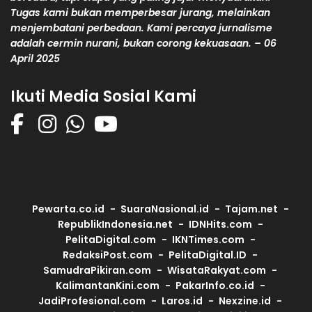
Tugas kami bukan memperbesar jurang, melainkan
menjembatani perbedaan. Kami percaya jurnalisme
adalah cermin nurani, bukan corong kekuasaan. – 06
April 2025
Ikuti Media Sosial Kami
Pewarta.co.id
SuaraNasional.id
Tajam.net
RepublikIndonesia.net
IDNHits.com
PelitaDigital.com
IKNTimes.com
RedaksiPost.com
PelitaDigital.ID
SamudraPikiran.com
WisataRakyat.com
KalimantanKini.com
PakarInfo.co.id
JadiProfesional.com
Laros.id
Nexzine.id