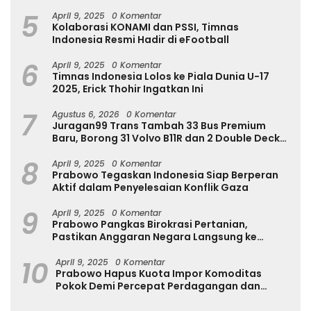
Internasional
5
April 9, 2025
0 Komentar
Kolaborasi KONAMI dan PSSI, Timnas
Indonesia Resmi Hadir di eFootball
6
April 9, 2025
0 Komentar
Timnas Indonesia Lolos ke Piala Dunia U-17
2025, Erick Thohir Ingatkan Ini
7
Agustus 6, 2026
0 Komentar
Juragan99 Trans Tambah 33 Bus Premium
Baru, Borong 31 Volvo B11R dan 2 Double Decker
Scania di GIIAS 2026
8
April 9, 2025
0 Komentar
Prabowo Tegaskan Indonesia Siap Berperan
Aktif dalam Penyelesaian Konflik Gaza
9
April 9, 2025
0 Komentar
Prabowo Pangkas Birokrasi Pertanian,
Pastikan Anggaran Negara Langsung ke
Petani
10
April 9, 2025
0 Komentar
Prabowo Hapus Kuota Impor Komoditas
Pokok Demi Percepat Perdagangan dan
Turunkan Harga