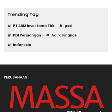
Trending Tag
PT ABM Investama Tbk
pssi
PDI Perjuangan
Adira Finance
indonesia
PERUSAHAAN