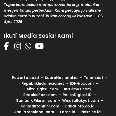
Tugas kami bukan memperbesar jurang, melainkan
menjembatani perbedaan. Kami percaya jurnalisme
adalah cermin nurani, bukan corong kekuasaan. – 06
April 2025
Ikuti Media Sosial Kami
Pewarta.co.id
SuaraNasional.id
Tajam.net
RepublikIndonesia.net
IDNHits.com
PelitaDigital.com
IKNTimes.com
RedaksiPost.com
PelitaDigital.ID
SamudraPikiran.com
WisataRakyat.com
KalimantanKini.com
PakarInfo.co.id
JadiProfesional.com
Laros.id
Nexzine.id