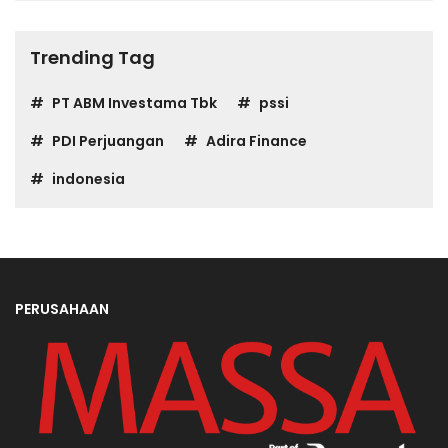
Trending Tag
PT ABM Investama Tbk
pssi
PDI Perjuangan
Adira Finance
indonesia
PERUSAHAAN