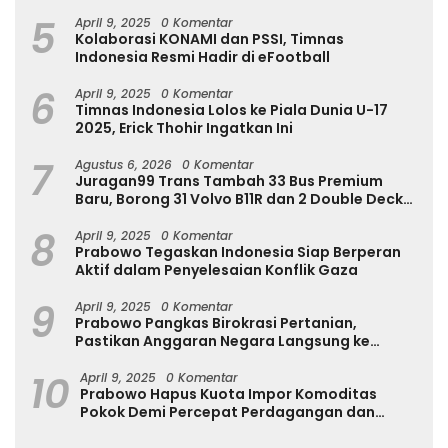
Internasional
5
April 9, 2025
0 Komentar
Kolaborasi KONAMI dan PSSI, Timnas
Indonesia Resmi Hadir di eFootball
6
April 9, 2025
0 Komentar
Timnas Indonesia Lolos ke Piala Dunia U-17
2025, Erick Thohir Ingatkan Ini
7
Agustus 6, 2026
0 Komentar
Juragan99 Trans Tambah 33 Bus Premium
Baru, Borong 31 Volvo B11R dan 2 Double Decker
Scania di GIIAS 2026
8
April 9, 2025
0 Komentar
Prabowo Tegaskan Indonesia Siap Berperan
Aktif dalam Penyelesaian Konflik Gaza
9
April 9, 2025
0 Komentar
Prabowo Pangkas Birokrasi Pertanian,
Pastikan Anggaran Negara Langsung ke
Petani
10
April 9, 2025
0 Komentar
Prabowo Hapus Kuota Impor Komoditas
Pokok Demi Percepat Perdagangan dan
Turunkan Harga