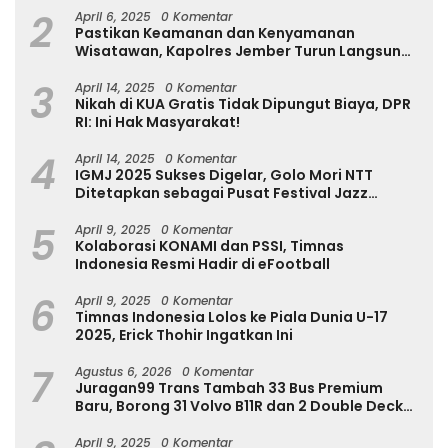
2
April 6, 2025
0 Komentar
Pastikan Keamanan dan Kenyamanan
Wisatawan, Kapolres Jember Turun Langsung
Tinjau Destinasi Wisata
3
April 14, 2025
0 Komentar
Nikah di KUA Gratis Tidak Dipungut Biaya, DPR
RI: Ini Hak Masyarakat!
4
April 14, 2025
0 Komentar
IGMJ 2025 Sukses Digelar, Golo Mori NTT
Ditetapkan sebagai Pusat Festival Jazz
Internasional
5
April 9, 2025
0 Komentar
Kolaborasi KONAMI dan PSSI, Timnas
Indonesia Resmi Hadir di eFootball
6
April 9, 2025
0 Komentar
Timnas Indonesia Lolos ke Piala Dunia U-17
2025, Erick Thohir Ingatkan Ini
7
Agustus 6, 2026
0 Komentar
Juragan99 Trans Tambah 33 Bus Premium
Baru, Borong 31 Volvo B11R dan 2 Double Decker
Scania di GIIAS 2026
April 9, 2025
0 Komentar