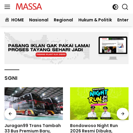
Langsung
ke
konten
HOME
Nasional
Regional
Hukum & Politik
Entert
SGNI
Bondowoso Night Run
Kisah Marc Klok, Kapten
2026 Resmi Dibuka,
Persib Bandung yang