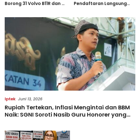
Pendaftaran Langsung
Pernah Juara Piala
Diserbu Pelari, Slot
Bulgaria Sebelum Bersinar
Terbatas!
di Indonesia
Iptek
Juni 13, 2026
Rupiah Tertekan, Inflasi Mengintai dan BBM
Naik: SGNI Soroti Nasib Guru Honorer yang
Kian Terhimpit