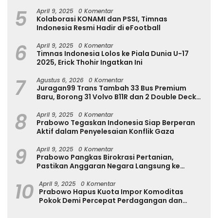
Internasional
5
April 9, 2025
0 Komentar
Kolaborasi KONAMI dan PSSI, Timnas
Indonesia Resmi Hadir di eFootball
6
April 9, 2025
0 Komentar
Timnas Indonesia Lolos ke Piala Dunia U-17
2025, Erick Thohir Ingatkan Ini
7
Agustus 6, 2026
0 Komentar
Juragan99 Trans Tambah 33 Bus Premium
Baru, Borong 31 Volvo B11R dan 2 Double Decker
Scania di GIIAS 2026
8
April 9, 2025
0 Komentar
Prabowo Tegaskan Indonesia Siap Berperan
Aktif dalam Penyelesaian Konflik Gaza
9
April 9, 2025
0 Komentar
Prabowo Pangkas Birokrasi Pertanian,
Pastikan Anggaran Negara Langsung ke
Petani
10
April 9, 2025
0 Komentar
Prabowo Hapus Kuota Impor Komoditas
Pokok Demi Percepat Perdagangan dan
Turunkan Harga