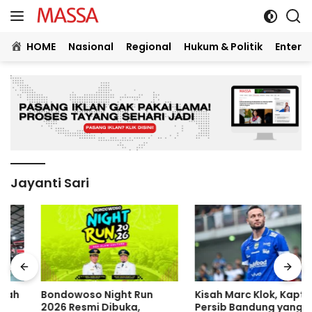
Langsung
ke
konten
HOME
Nasional
Regional
Hukum & Politik
Entert
Jayanti Sari
Bondowoso Night Run
Kisah Marc Klok, Kapten
2026 Resmi Dibuka,
Persib Bandung yang