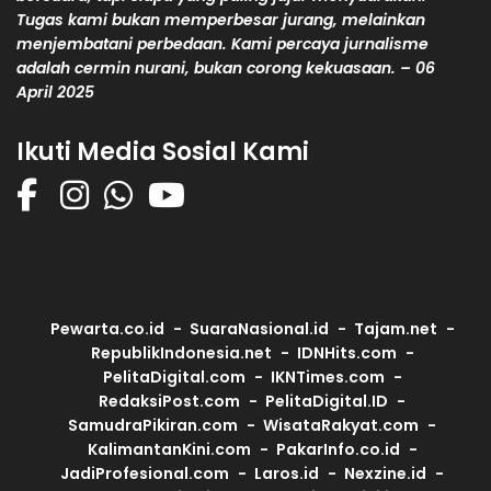
Tugas kami bukan memperbesar jurang, melainkan
menjembatani perbedaan. Kami percaya jurnalisme
adalah cermin nurani, bukan corong kekuasaan. – 06
April 2025
Ikuti Media Sosial Kami
Pewarta.co.id
SuaraNasional.id
Tajam.net
RepublikIndonesia.net
IDNHits.com
PelitaDigital.com
IKNTimes.com
RedaksiPost.com
PelitaDigital.ID
SamudraPikiran.com
WisataRakyat.com
KalimantanKini.com
PakarInfo.co.id
JadiProfesional.com
Laros.id
Nexzine.id