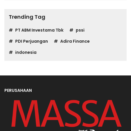
Trending Tag
PT ABM Investama Tbk
pssi
PDI Perjuangan
Adira Finance
indonesia
PERUSAHAAN