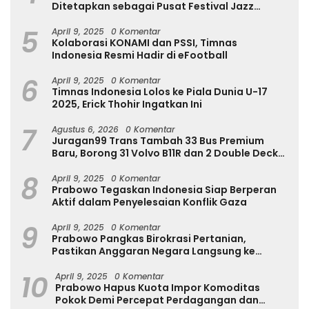
Ditetapkan sebagai Pusat Festival Jazz
Internasional
5
April 9, 2025
0 Komentar
Kolaborasi KONAMI dan PSSI, Timnas
Indonesia Resmi Hadir di eFootball
6
April 9, 2025
0 Komentar
Timnas Indonesia Lolos ke Piala Dunia U-17
2025, Erick Thohir Ingatkan Ini
7
Agustus 6, 2026
0 Komentar
Juragan99 Trans Tambah 33 Bus Premium
Baru, Borong 31 Volvo B11R dan 2 Double Decker
Scania di GIIAS 2026
8
April 9, 2025
0 Komentar
Prabowo Tegaskan Indonesia Siap Berperan
Aktif dalam Penyelesaian Konflik Gaza
9
April 9, 2025
0 Komentar
Prabowo Pangkas Birokrasi Pertanian,
Pastikan Anggaran Negara Langsung ke
Petani
10
April 9, 2025
0 Komentar
Prabowo Hapus Kuota Impor Komoditas
Pokok Demi Percepat Perdagangan dan