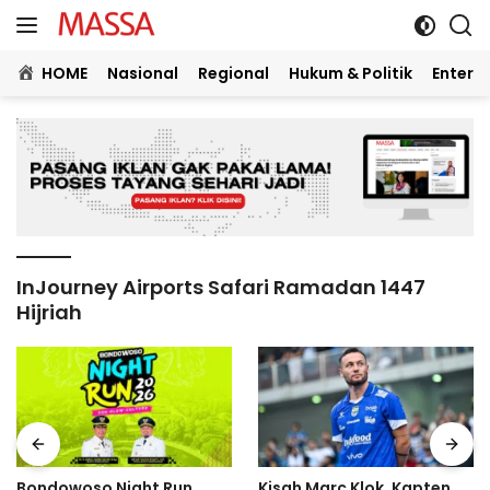
Langsung
ke
konten
HOME
Nasional
Regional
Hukum & Politik
Entert
InJourney Airports Safari Ramadan 1447
Hijriah
Bondowoso Night Run
Kisah Marc Klok, Kapten