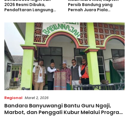
2026 Resmi Dibuka,
Persib Bandung yang
Pendaftaran Langsung
Pernah Juara Piala
Diserbu Pelari, Slot
Bulgaria Sebelum Bersinar
Terbatas!
di Indonesia
Regional
Maret 2, 2026
Bandara Banyuwangi Bantu Guru Ngaji,
Marbot, dan Penggali Kubur Melalui Program
InJourney Airports Safari Ramadan 1447 H