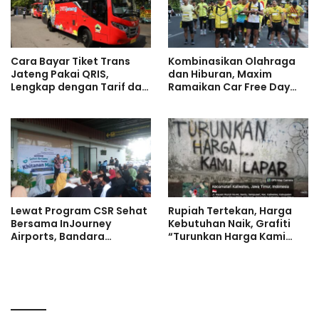
Cara Bayar Tiket Trans
Kombinasikan Olahraga
Jateng Pakai QRIS,
dan Hiburan, Maxim
Lengkap dengan Tarif dan
Ramaikan Car Free Day
Daftar Rute Terbaru 2026
Surabaya Melalui ‘Running
Party’
Lewat Program CSR Sehat
Rupiah Tertekan, Harga
Bersama InJourney
Kebutuhan Naik, Grafiti
Airports, Bandara
“Turunkan Harga Kami
Banyuwangi Gelar Khitan
Lapar” Bermunculan di
Massal untuk Anak Yatim
Jember