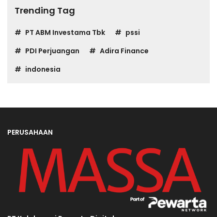
Trending Tag
PT ABM Investama Tbk
pssi
PDI Perjuangan
Adira Finance
indonesia
PERUSAHAAN