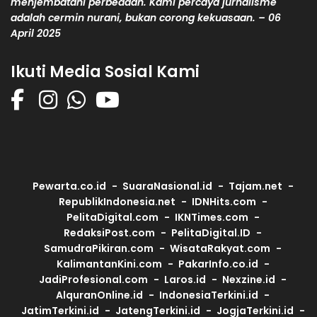
menjembatani perbedaan. Kami percaya jurnalisme
adalah cermin nurani, bukan corong kekuasaan. – 06
April 2025
Ikuti Media Sosial Kami
Pewarta.co.id
SuaraNasional.id
Tajam.net
RepublikIndonesia.net
IDNHits.com
PelitaDigital.com
IKNTimes.com
RedaksiPost.com
PelitaDigital.ID
SamudraPikiran.com
WisataRakyat.com
KalimantanKini.com
PakarInfo.co.id
JadiProfesional.com
Laros.id
Nexzine.id
AlquranOnline.id
IndonesiaTerkini.id
JatimTerkini.id
JatengTerkini.id
JogjaTerkini.id