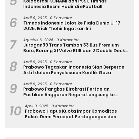
5
Kolaborasi KONAMI dan PSSI, Timnas
Indonesia Resmi Hadir di eFootball
6
April 9, 2025
0 Komentar
Timnas Indonesia Lolos ke Piala Dunia U-17
2025, Erick Thohir Ingatkan Ini
7
Agustus 6, 2026
0 Komentar
Juragan99 Trans Tambah 33 Bus Premium
Baru, Borong 31 Volvo B11R dan 2 Double Decker
Scania di GIIAS 2026
8
April 9, 2025
0 Komentar
Prabowo Tegaskan Indonesia Siap Berperan
Aktif dalam Penyelesaian Konflik Gaza
9
April 9, 2025
0 Komentar
Prabowo Pangkas Birokrasi Pertanian,
Pastikan Anggaran Negara Langsung ke
Petani
10
April 9, 2025
0 Komentar
Prabowo Hapus Kuota Impor Komoditas
Pokok Demi Percepat Perdagangan dan
Turunkan Harga