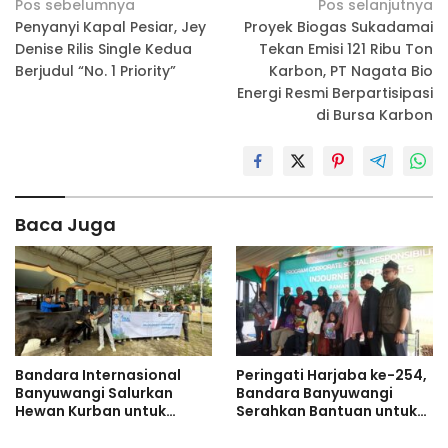
Navigasi
Pos sebelumnya
Pos selanjutnya
Penyanyi Kapal Pesiar, Jey
Proyek Biogas Sukadamai
pos
Denise Rilis Single Kedua
Tekan Emisi 121 Ribu Ton
Berjudul “No. 1 Priority”
Karbon, PT Nagata Bio
Energi Resmi Berpartisipasi
di Bursa Karbon
Baca Juga
Bandara Internasional
Peringati Harjaba ke-254,
Banyuwangi Salurkan
Bandara Banyuwangi
Hewan Kurban untuk
Serahkan Bantuan untuk
Warga di Momen Idul Adha
Penyandang Disabilitas
1447