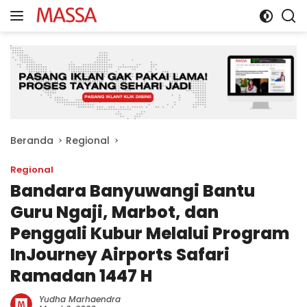
Langsung
ke
konten
Beranda
Regional
Regional
Bandara Banyuwangi Bantu
Guru Ngaji, Marbot, dan
Penggali Kubur Melalui Program
InJourney Airports Safari
Ramadan 1447 H
Yudha Marhaendra