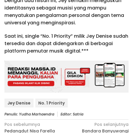
Dengan dua rilisan ini, Jey semakin menegaskan
identitasnya sebagai musisi yang mampu
menyatukan pengalaman personal dengan tema
universal yang menginspirasi.
Saat ini, single “No. 1 Priority” milik Jey Denise sudah
tersedia dan dapat didengarkan di berbagai
platform pemutar musik digital.***
Jey Denise
No. 1 Priority
Penulis: Yudha Marhaendra
Editor: Satria
Navigasi
Pos sebelumnya
Pos selanjutnya
Pedangdut Nisa Farella
Bandara Banyuwangi