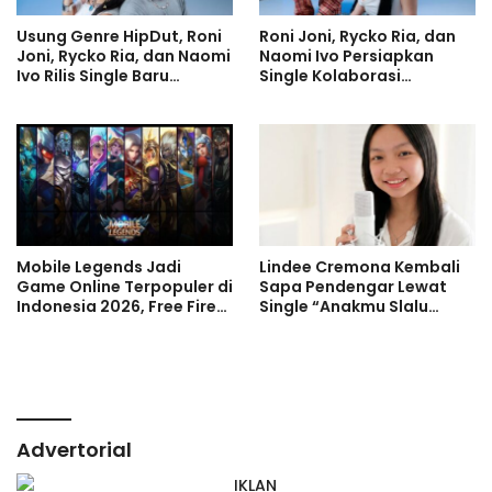
Usung Genre HipDut, Roni
Roni Joni, Rycko Ria, dan
Joni, Rycko Ria, dan Naomi
Naomi Ivo Persiapkan
Ivo Rilis Single Baru
Single Kolaborasi
Dopamine ‘Bukan Haluuu’
Dopamine ‘Bukan Haluuu’
Mobile Legends Jadi
Lindee Cremona Kembali
Game Online Terpopuler di
Sapa Pendengar Lewat
Indonesia 2026, Free Fire
Single “Anakmu Slalu
dan Roblox Menyusul
Cinta”
Advertorial