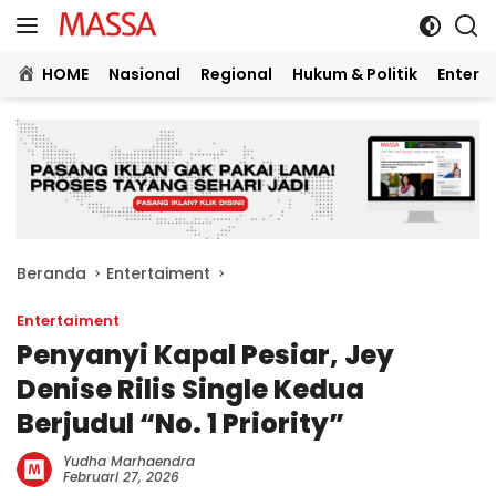
Langsung
ke
konten
HOME
Nasional
Regional
Hukum & Politik
Entert
Beranda
Entertaiment
Entertaiment
Penyanyi Kapal Pesiar, Jey
Denise Rilis Single Kedua
Berjudul “No. 1 Priority”
Yudha Marhaendra
Februari 27, 2026