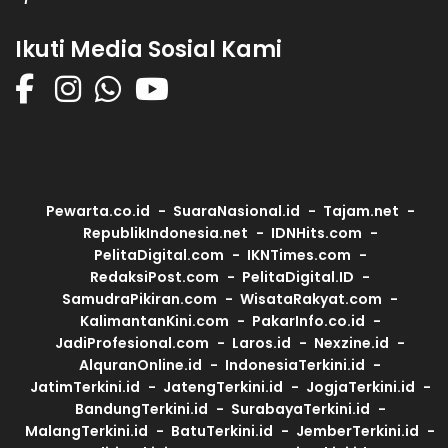
Ikuti Media Sosial Kami
Pewarta.co.id
SuaraNasional.id
Tajam.net
RepublikIndonesia.net
IDNHits.com
PelitaDigital.com
IKNTimes.com
RedaksiPost.com
PelitaDigital.ID
SamudraPikiran.com
WisataRakyat.com
KalimantanKini.com
PakarInfo.co.id
JadiProfesional.com
Laros.id
Nexzine.id
AlquranOnline.id
IndonesiaTerkini.id
JatimTerkini.id
JatengTerkini.id
JogjaTerkini.id
BandungTerkini.id
SurabayaTerkini.id
MalangTerkini.id
BatuTerkini.id
JemberTerkini.id