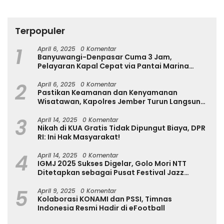
Terpopuler
1
April 6, 2025
0 Komentar
Banyuwangi-Denpasar Cuma 3 Jam,
Pelayaran Kapal Cepat via Pantai Marina
Boom Tujuan Denpasar Segera Dibuka
2
April 6, 2025
0 Komentar
Pastikan Keamanan dan Kenyamanan
Wisatawan, Kapolres Jember Turun Langsung
Tinjau Destinasi Wisata
3
April 14, 2025
0 Komentar
Nikah di KUA Gratis Tidak Dipungut Biaya, DPR
RI: Ini Hak Masyarakat!
4
April 14, 2025
0 Komentar
IGMJ 2025 Sukses Digelar, Golo Mori NTT
Ditetapkan sebagai Pusat Festival Jazz
Internasional
5
April 9, 2025
0 Komentar
Kolaborasi KONAMI dan PSSI, Timnas
Indonesia Resmi Hadir di eFootball