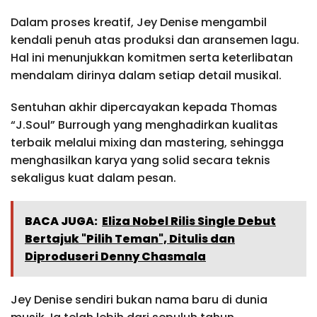
Dalam proses kreatif, Jey Denise mengambil
kendali penuh atas produksi dan aransemen lagu.
Hal ini menunjukkan komitmen serta keterlibatan
mendalam dirinya dalam setiap detail musikal.
Sentuhan akhir dipercayakan kepada Thomas
“J.Soul” Burrough yang menghadirkan kualitas
terbaik melalui mixing dan mastering, sehingga
menghasilkan karya yang solid secara teknis
sekaligus kuat dalam pesan.
BACA JUGA:
Eliza Nobel Rilis Single Debut
Bertajuk "Pilih Teman", Ditulis dan
Diproduseri Denny Chasmala
Jey Denise sendiri bukan nama baru di dunia