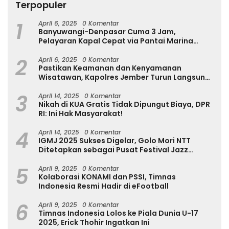
Terpopuler
1
April 6, 2025
0 Komentar
Banyuwangi-Denpasar Cuma 3 Jam,
Pelayaran Kapal Cepat via Pantai Marina
Boom Tujuan Denpasar Segera Dibuka
2
April 6, 2025
0 Komentar
Pastikan Keamanan dan Kenyamanan
Wisatawan, Kapolres Jember Turun Langsung
Tinjau Destinasi Wisata
3
April 14, 2025
0 Komentar
Nikah di KUA Gratis Tidak Dipungut Biaya, DPR
RI: Ini Hak Masyarakat!
4
April 14, 2025
0 Komentar
IGMJ 2025 Sukses Digelar, Golo Mori NTT
Ditetapkan sebagai Pusat Festival Jazz
Internasional
5
April 9, 2025
0 Komentar
Kolaborasi KONAMI dan PSSI, Timnas
Indonesia Resmi Hadir di eFootball
6
April 9, 2025
0 Komentar
Timnas Indonesia Lolos ke Piala Dunia U-17
2025, Erick Thohir Ingatkan Ini