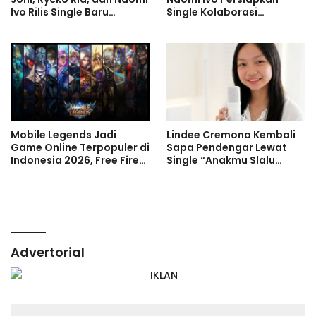
Ivo Rilis Single Baru
Single Kolaborasi
Dopamine ‘Bukan Haluuu’
Dopamine ‘Bukan Haluuu’
Mobile Legends Jadi
Lindee Cremona Kembali
Game Online Terpopuler di
Sapa Pendengar Lewat
Indonesia 2026, Free Fire
Single “Anakmu Slalu
dan Roblox Menyusul
Cinta”
Advertorial