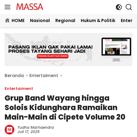
Langsung
ke
konten
HOME
Nasional
Regional
Hukum & Politik
Entert
Beranda
Entertaiment
Entertaiment
Grup Band Wayang hingga
Solois Kidunghara Ramaikan
Main-Main di Cipete Volume 20
Yudha Marhaendra
Juli 17, 2025