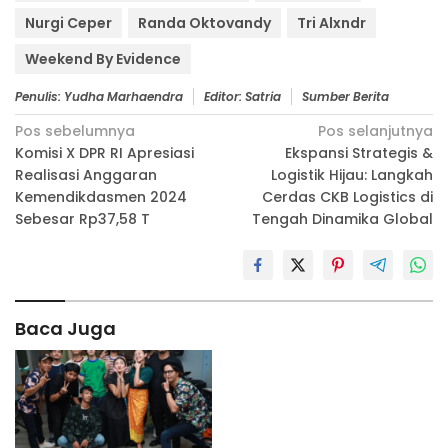
Nurgi Ceper
Randa Oktovandy
Tri Alxndr
Weekend By Evidence
Penulis: Yudha Marhaendra
Editor: Satria
Sumber Berita
Navigasi
Pos sebelumnya
Pos selanjutnya
Komisi X DPR RI Apresiasi
Ekspansi Strategis &
pos
Realisasi Anggaran
Logistik Hijau: Langkah
Kemendikdasmen 2024
Cerdas CKB Logistics di
Sebesar Rp37,58 T
Tengah Dinamika Global
Baca Juga