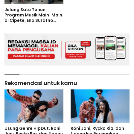
Jelang Satu Tahun
Program Musik Main-Main
di Cipete, Eno Suratno
Wongsodimedjo Buka
Pintu untuk Sponsor
Rekomendasi untuk kamu
Usung Genre HipDut, Roni
Roni Joni, Rycko Ria, dan
Joni, Rycko Ria, dan Naomi
Naomi Ivo Persiapkan