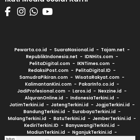
Pewarta.co.id
SuaraNasional.id
Tajam.net
RepublikIndonesia.net
IDNHits.com
PelitaDigital.com
IKNTimes.com
RedaksiPost.com
PelitaDigital.ID
SamudraPikiran.com
WisataRakyat.com
KalimantanKini.com
PakarInfo.co.id
JadiProfesional.com
Laros.id
Nexzine.id
AlquranOnline.id
IndonesiaTerkini.id
JatimTerkini.id
JatengTerkini.id
JogjaTerkini.id
BandungTerkini.id
SurabayaTerkini.id
MalangTerkini.id
BatuTerkini.id
JemberTerkini.id
KediriTerkini.ID
BanyuwangiTerkini.id
MadiunTerkini.id
NganjukTerkini.id
PacitanTerkini.id
LamonganTerkini.id
tutup