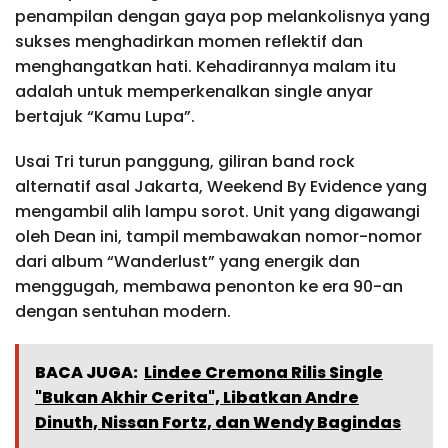
penampilan dengan gaya pop melankolisnya yang
sukses menghadirkan momen reflektif dan
menghangatkan hati. Kehadirannya malam itu
adalah untuk memperkenalkan single anyar
bertajuk “Kamu Lupa”.
Usai Tri turun panggung, giliran band rock
alternatif asal Jakarta, Weekend By Evidence yang
mengambil alih lampu sorot. Unit yang digawangi
oleh Dean ini, tampil membawakan nomor-nomor
dari album “Wanderlust” yang energik dan
menggugah, membawa penonton ke era 90-an
dengan sentuhan modern.
BACA JUGA:
Lindee Cremona Rilis Single
"Bukan Akhir Cerita", Libatkan Andre
Dinuth, Nissan Fortz, dan Wendy Bagindas