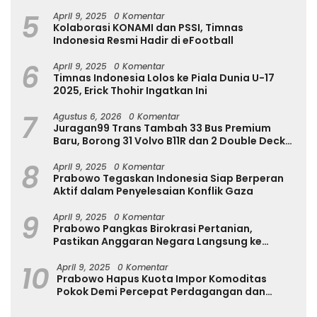
Internasional
5
April 9, 2025
0 Komentar
Kolaborasi KONAMI dan PSSI, Timnas
Indonesia Resmi Hadir di eFootball
6
April 9, 2025
0 Komentar
Timnas Indonesia Lolos ke Piala Dunia U-17
2025, Erick Thohir Ingatkan Ini
7
Agustus 6, 2026
0 Komentar
Juragan99 Trans Tambah 33 Bus Premium
Baru, Borong 31 Volvo B11R dan 2 Double Decker
Scania di GIIAS 2026
8
April 9, 2025
0 Komentar
Prabowo Tegaskan Indonesia Siap Berperan
Aktif dalam Penyelesaian Konflik Gaza
9
April 9, 2025
0 Komentar
Prabowo Pangkas Birokrasi Pertanian,
Pastikan Anggaran Negara Langsung ke
Petani
10
April 9, 2025
0 Komentar
Prabowo Hapus Kuota Impor Komoditas
Pokok Demi Percepat Perdagangan dan
Turunkan Harga