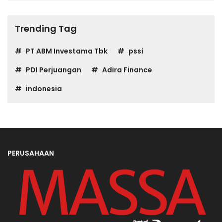
Trending Tag
PT ABM Investama Tbk
pssi
PDI Perjuangan
Adira Finance
indonesia
PERUSAHAAN