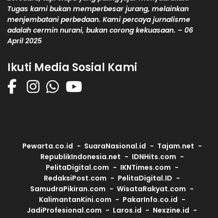
Tugas kami bukan memperbesar jurang, melainkan
menjembatani perbedaan. Kami percaya jurnalisme
adalah cermin nurani, bukan corong kekuasaan. – 06
April 2025
Ikuti Media Sosial Kami
Pewarta.co.id
SuaraNasional.id
Tajam.net
RepublikIndonesia.net
IDNHits.com
PelitaDigital.com
IKNTimes.com
RedaksiPost.com
PelitaDigital.ID
SamudraPikiran.com
WisataRakyat.com
KalimantanKini.com
PakarInfo.co.id
JadiProfesional.com
Laros.id
Nexzine.id