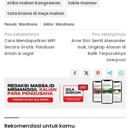
etika makan bangsawan
table manner
tata krama di meja makan
Penulis: Wardhana
Editor: Wardhana
Navigasi
Pos sebelumnya
Pos selanjutnya
Cara Mendapatkan WiFi
Arne Slot Sentil Alexander
pos
Secara Gratis: Panduan
Isak, Ungkap Alasan di
Aman & Legal
Balik Terpuruknya
Liverpool
Rekomendasi untuk kamu