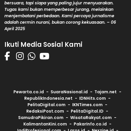
bersuara, tapi siapa yang paling jujur menyuarakan.
Tugas kami bukan memperbesar jurang, melainkan
menjembatani perbedaan. Kami percaya jurnalisme
adalah cermin nurani, bukan corong kekuasaan. – 06
April 2025
Ikuti Media Sosial Kami
Pewarta.co.id
SuaraNasional.id
Tajam.net
RepublikIndonesia.net
IDNHits.com
PelitaDigital.com
IKNTimes.com
RedaksiPost.com
PelitaDigital.ID
SamudraPikiran.com
WisataRakyat.com
KalimantanKini.com
PakarInfo.co.id
JadiProfesional.com
Laros.id
Nexzine.id