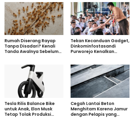
Rumah Diserang Rayap
Tekan Kecanduan Gadget,
Tanpa Disadari? Kenali
Dinkominfostasandi
Tanda Awalnya Sebelum
Purworejo Kenalkan
Kerusakan Makin Parah
Formula 3S untuk Pelajar
Tesla Rilis Balance Bike
Cegah Lantai Beton
untuk Anak, Elon Musk
Menghitam Karena Jamur
Tetap Tolak Produksi
dengan Pelapis yang
Motor Listrik
Tepat