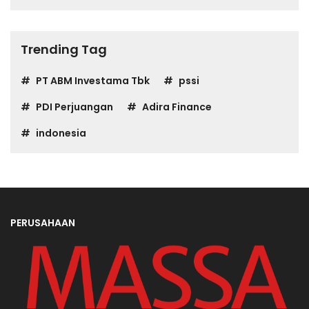
Trending Tag
PT ABM Investama Tbk
pssi
PDI Perjuangan
Adira Finance
indonesia
PERUSAHAAN