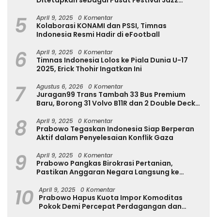
Ditetapkan sebagai Pusat Festival Jazz
Internasional
5
April 9, 2025
0 Komentar
Kolaborasi KONAMI dan PSSI, Timnas
Indonesia Resmi Hadir di eFootball
6
April 9, 2025
0 Komentar
Timnas Indonesia Lolos ke Piala Dunia U-17
2025, Erick Thohir Ingatkan Ini
7
Agustus 6, 2026
0 Komentar
Juragan99 Trans Tambah 33 Bus Premium
Baru, Borong 31 Volvo B11R dan 2 Double Decker
Scania di GIIAS 2026
8
April 9, 2025
0 Komentar
Prabowo Tegaskan Indonesia Siap Berperan
Aktif dalam Penyelesaian Konflik Gaza
9
April 9, 2025
0 Komentar
Prabowo Pangkas Birokrasi Pertanian,
Pastikan Anggaran Negara Langsung ke
Petani
10
April 9, 2025
0 Komentar
Prabowo Hapus Kuota Impor Komoditas
Pokok Demi Percepat Perdagangan dan
Turunkan Harga