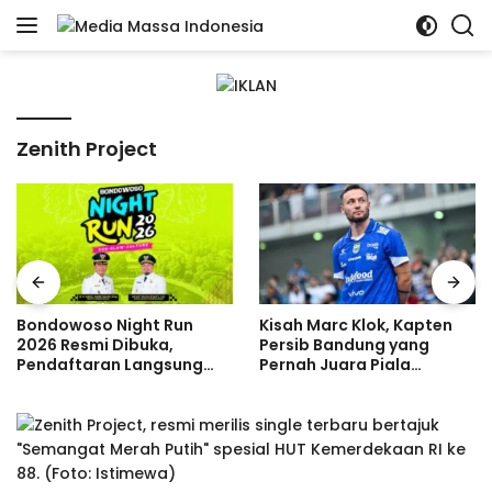
Langsung
ke
konten
Zenith Project
Bondowoso Night Run
Kisah Marc Klok, Kapten
2026 Resmi Dibuka,
Persib Bandung yang
Pendaftaran Langsung
Pernah Juara Piala
Diserbu Pelari, Slot
Bulgaria Sebelum Bersinar
Terbatas!
di Indonesia