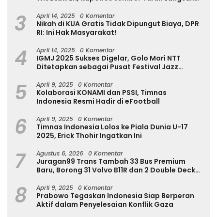
Tinjau Destinasi Wisata
3
April 14, 2025
0 Komentar
Nikah di KUA Gratis Tidak Dipungut Biaya, DPR
RI: Ini Hak Masyarakat!
4
April 14, 2025
0 Komentar
IGMJ 2025 Sukses Digelar, Golo Mori NTT
Ditetapkan sebagai Pusat Festival Jazz
Internasional
5
April 9, 2025
0 Komentar
Kolaborasi KONAMI dan PSSI, Timnas
Indonesia Resmi Hadir di eFootball
6
April 9, 2025
0 Komentar
Timnas Indonesia Lolos ke Piala Dunia U-17
2025, Erick Thohir Ingatkan Ini
7
Agustus 6, 2026
0 Komentar
Juragan99 Trans Tambah 33 Bus Premium
Baru, Borong 31 Volvo B11R dan 2 Double Decker
Scania di GIIAS 2026
8
April 9, 2025
0 Komentar
Prabowo Tegaskan Indonesia Siap Berperan
Aktif dalam Penyelesaian Konflik Gaza