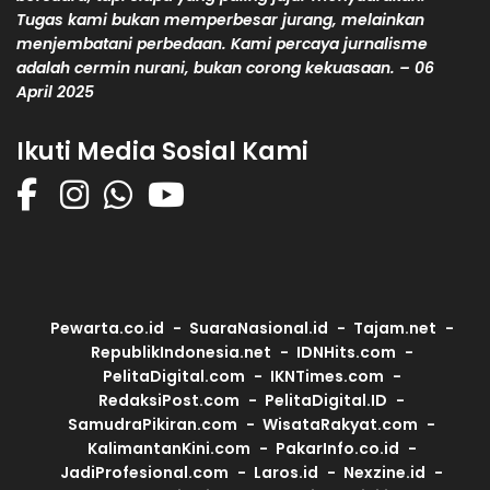
Tugas kami bukan memperbesar jurang, melainkan
menjembatani perbedaan. Kami percaya jurnalisme
adalah cermin nurani, bukan corong kekuasaan. – 06
April 2025
Ikuti Media Sosial Kami
Pewarta.co.id
SuaraNasional.id
Tajam.net
RepublikIndonesia.net
IDNHits.com
PelitaDigital.com
IKNTimes.com
RedaksiPost.com
PelitaDigital.ID
SamudraPikiran.com
WisataRakyat.com
KalimantanKini.com
PakarInfo.co.id
JadiProfesional.com
Laros.id
Nexzine.id