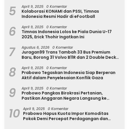
Internasional
5
April 9, 2025
0 Komentar
Kolaborasi KONAMI dan PSSI, Timnas
Indonesia Resmi Hadir di eFootball
6
April 9, 2025
0 Komentar
Timnas Indonesia Lolos ke Piala Dunia U-17
2025, Erick Thohir Ingatkan Ini
7
Agustus 6, 2026
0 Komentar
Juragan99 Trans Tambah 33 Bus Premium
Baru, Borong 31 Volvo B11R dan 2 Double Decker
Scania di GIIAS 2026
8
April 9, 2025
0 Komentar
Prabowo Tegaskan Indonesia Siap Berperan
Aktif dalam Penyelesaian Konflik Gaza
9
April 9, 2025
0 Komentar
Prabowo Pangkas Birokrasi Pertanian,
Pastikan Anggaran Negara Langsung ke
Petani
10
April 9, 2025
0 Komentar
Prabowo Hapus Kuota Impor Komoditas
Pokok Demi Percepat Perdagangan dan
Turunkan Harga