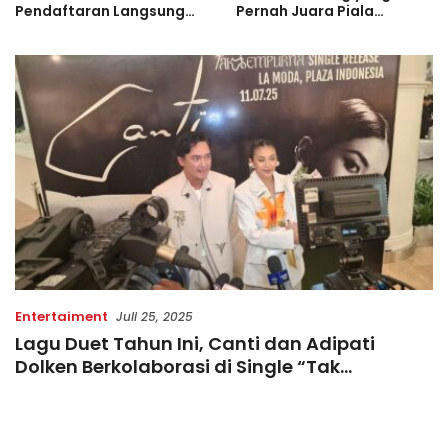
Pendaftaran Langsung
Pernah Juara Piala
Diserbu Pelari, Slot
Bulgaria Sebelum Bersinar
Terbatas!
di Indonesia
Entertaiment
Juli 25, 2025
Lagu Duet Tahun Ini, Canti dan Adipati
Dolken Berkolaborasi di Single “Tak
Sempurna”