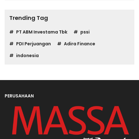
Trending Tag
PT ABM Investama Tbk
pssi
PDI Perjuangan
Adira Finance
indonesia
PERUSAHAAN