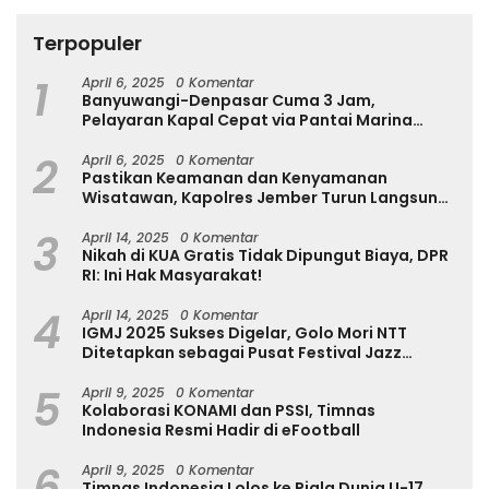
Terpopuler
1
April 6, 2025
0 Komentar
Banyuwangi-Denpasar Cuma 3 Jam,
Pelayaran Kapal Cepat via Pantai Marina
Boom Tujuan Denpasar Segera Dibuka
2
April 6, 2025
0 Komentar
Pastikan Keamanan dan Kenyamanan
Wisatawan, Kapolres Jember Turun Langsung
Tinjau Destinasi Wisata
3
April 14, 2025
0 Komentar
Nikah di KUA Gratis Tidak Dipungut Biaya, DPR
RI: Ini Hak Masyarakat!
4
April 14, 2025
0 Komentar
IGMJ 2025 Sukses Digelar, Golo Mori NTT
Ditetapkan sebagai Pusat Festival Jazz
Internasional
5
April 9, 2025
0 Komentar
Kolaborasi KONAMI dan PSSI, Timnas
Indonesia Resmi Hadir di eFootball
6
April 9, 2025
0 Komentar
Timnas Indonesia Lolos ke Piala Dunia U-17