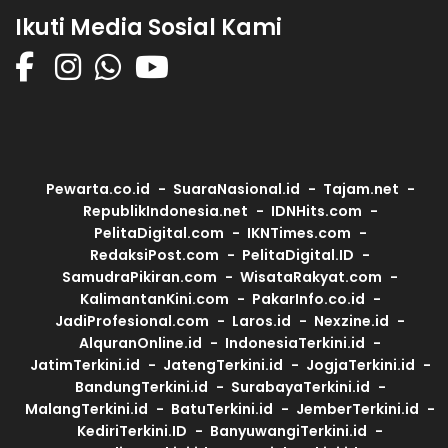
Ikuti Media Sosial Kami
Pewarta.co.id
SuaraNasional.id
Tajam.net
RepublikIndonesia.net
IDNHits.com
PelitaDigital.com
IKNTimes.com
RedaksiPost.com
PelitaDigital.ID
SamudraPikiran.com
WisataRakyat.com
KalimantanKini.com
PakarInfo.co.id
JadiProfesional.com
Laros.id
Nexzine.id
AlquranOnline.id
IndonesiaTerkini.id
JatimTerkini.id
JatengTerkini.id
JogjaTerkini.id
BandungTerkini.id
SurabayaTerkini.id
MalangTerkini.id
BatuTerkini.id
JemberTerkini.id
KediriTerkini.ID
BanyuwangiTerkini.id