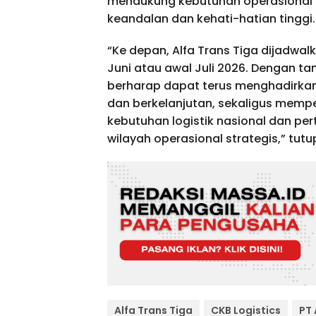
mendukung kebutuhan operasional 
keandalan dan kehati-hatian tinggi.
“Ke depan, Alfa Trans Tiga dijadwa
Juni atau awal Juli 2026. Dengan t
berharap dapat terus menghadirkan
dan berkelanjutan, sekaligus mem
kebutuhan logistik nasional dan pe
wilayah operasional strategis,” tutup
Alfa Trans Tiga
CKB Logistics
PT 