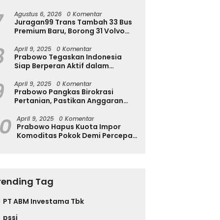
Ingatkan Ini
7
Agustus 6, 2026
0 Komentar
Juragan99 Trans Tambah 33 Bus
Premium Baru, Borong 31 Volvo
B11R dan 2 Double Decker Scania
8
di GIIAS 2026
April 9, 2025
0 Komentar
Prabowo Tegaskan Indonesia
Siap Berperan Aktif dalam
Penyelesaian Konflik Gaza
9
April 9, 2025
0 Komentar
Prabowo Pangkas Birokrasi
Pertanian, Pastikan Anggaran
Negara Langsung ke Petani
10
April 9, 2025
0 Komentar
Prabowo Hapus Kuota Impor
Komoditas Pokok Demi Percepat
Perdagangan dan Turunkan
Harga
rending Tag
PT ABM Investama Tbk
pssi