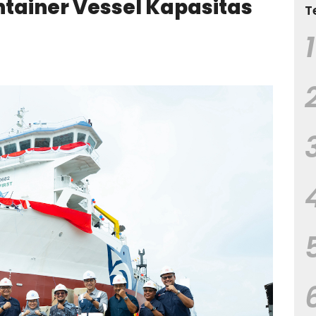
tainer Vessel Kapasitas
T
1