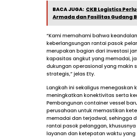
BACA JUGA:
CKB Logistics Per
Armada dan Fasilitas Gudang 
“Kami memahami bahwa keandalan la
keberlangsungan rantai pasok pelang
merupakan bagian dari investasi j
kapasitas angkut yang memadai, jad
dukungan operasional yang makin so
strategis,” jelas Ety.
Langkah ini sekaligus menegaskan 
meningkatkan konektivitas serta kea
Pembangunan container vessel baru
perusahaan untuk memastikan keter
memadai dan terjadwal, sehingga 
rantai pasok pelanggan, khususnya
layanan dan ketepatan waktu yang t