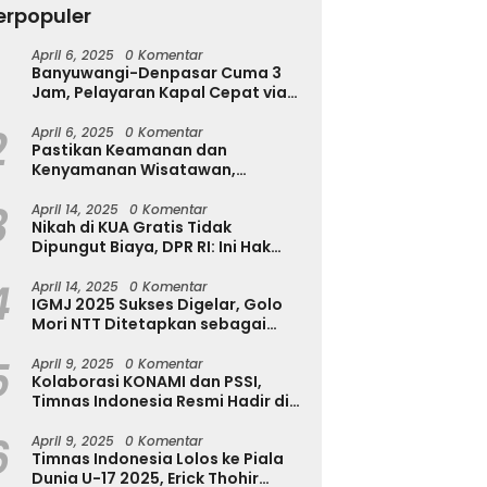
erpopuler
April 6, 2025
0 Komentar
Banyuwangi-Denpasar Cuma 3
Jam, Pelayaran Kapal Cepat via
Pantai Marina Boom Tujuan
2
Denpasar Segera Dibuka
April 6, 2025
0 Komentar
Pastikan Keamanan dan
Kenyamanan Wisatawan,
Kapolres Jember Turun Langsung
3
Tinjau Destinasi Wisata
April 14, 2025
0 Komentar
Nikah di KUA Gratis Tidak
Dipungut Biaya, DPR RI: Ini Hak
Masyarakat!
4
April 14, 2025
0 Komentar
IGMJ 2025 Sukses Digelar, Golo
Mori NTT Ditetapkan sebagai
Pusat Festival Jazz Internasional
5
April 9, 2025
0 Komentar
Kolaborasi KONAMI dan PSSI,
Timnas Indonesia Resmi Hadir di
eFootball
6
April 9, 2025
0 Komentar
Timnas Indonesia Lolos ke Piala
Dunia U-17 2025, Erick Thohir