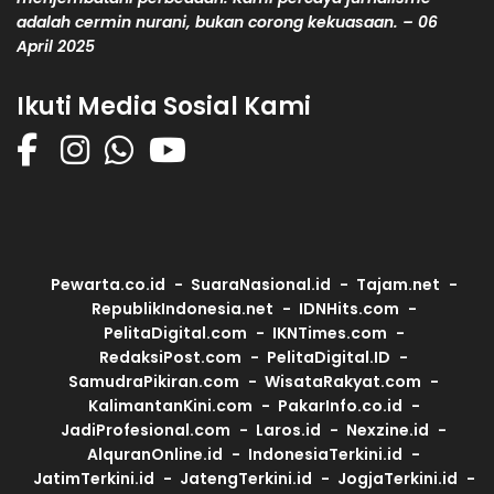
adalah cermin nurani, bukan corong kekuasaan. – 06
April 2025
Ikuti Media Sosial Kami
Pewarta.co.id
SuaraNasional.id
Tajam.net
RepublikIndonesia.net
IDNHits.com
PelitaDigital.com
IKNTimes.com
RedaksiPost.com
PelitaDigital.ID
SamudraPikiran.com
WisataRakyat.com
KalimantanKini.com
PakarInfo.co.id
JadiProfesional.com
Laros.id
Nexzine.id
AlquranOnline.id
IndonesiaTerkini.id
JatimTerkini.id
JatengTerkini.id
JogjaTerkini.id