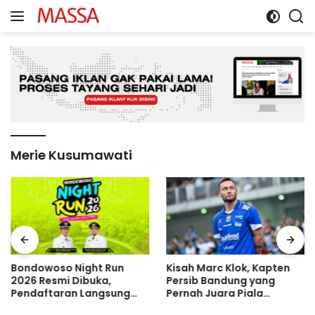
Langsung
ke
konten
Merie Kusumawati
Bondowoso Night Run
Kisah Marc Klok, Kapten
2026 Resmi Dibuka,
Persib Bandung yang
Pendaftaran Langsung
Pernah Juara Piala
Diserbu Pelari, Slot
Bulgaria Sebelum Bersinar