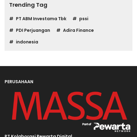
Trending Tag
PT ABM Investama Tbk
pssi
PDI Perjuangan
Adira Finance
indonesia
PERUSAHAAN
PT Kolaborasi Pewarta Digital