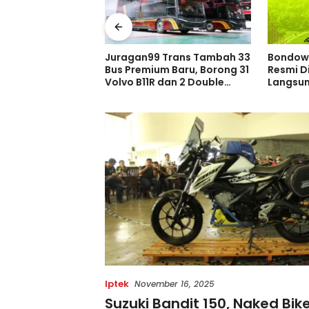
 Trans Tambah 33
Bondowoso Night Run 2026
Kisah M
m Baru, Borong 31
Resmi Dibuka, Pendaftaran
Persib 
dan 2 Double
Langsung Diserbu Pelari,
Juara Pi
ia di GIIAS 2026
Slot Terbatas!
Sebelum
Indones
Iptek
November 16, 2025
Suzuki Bandit 150, Naked Bik