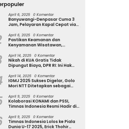
erpopuler
April 6, 2025
0 Komentar
Banyuwangi-Denpasar Cuma 3
h Diserang Rayap
Tekan Kecanduan Gadget,
T
Jam, Pelayaran Kapal Cepat via
a Disadari? Kenali
Dinkominfostasandi
u
Pantai Marina Boom Tujuan
a Awalnya Sebelum
Purworejo Kenalkan Formula
T
2
Denpasar Segera Dibuka
April 6, 2025
0 Komentar
sakan Makin Parah
3S untuk Pelajar
Pastikan Keamanan dan
Kenyamanan Wisatawan,
Kapolres Jember Turun Langsung
3
Tinjau Destinasi Wisata
April 14, 2025
0 Komentar
Nikah di KUA Gratis Tidak
Dipungut Biaya, DPR RI: Ini Hak
Masyarakat!
4
April 14, 2025
0 Komentar
IGMJ 2025 Sukses Digelar, Golo
Mori NTT Ditetapkan sebagai
Pusat Festival Jazz Internasional
5
April 9, 2025
0 Komentar
Kolaborasi KONAMI dan PSSI,
Timnas Indonesia Resmi Hadir di
eFootball
6
April 9, 2025
0 Komentar
Timnas Indonesia Lolos ke Piala
Dunia U-17 2025, Erick Thohir