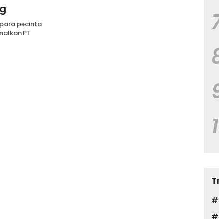
ng
 para pecinta
enalkan PT
T