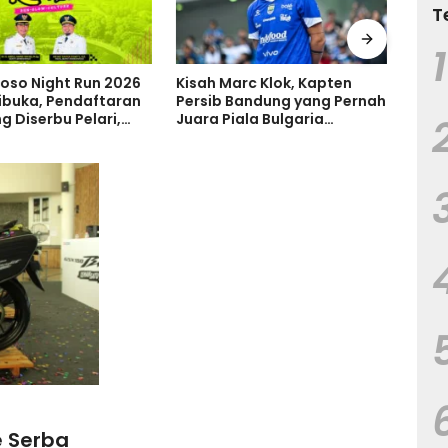
T
1
arc Klok, Kapten
Levner Consulting Dampingi
Ruma
Bandung yang Pernah
Perusahaan Indonesia
Tanp
ala Bulgaria
Perkuat Tata Kelola melalui
Tand
 Bersinar di
Standar ISO
Keru
ia
e Serba