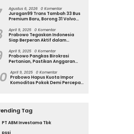
Ingatkan Ini
7
Agustus 6, 2026
0 Komentar
Juragan99 Trans Tambah 33 Bus
Premium Baru, Borong 31 Volvo
B11R dan 2 Double Decker Scania
8
di GIIAS 2026
April 9, 2025
0 Komentar
Prabowo Tegaskan Indonesia
Siap Berperan Aktif dalam
Penyelesaian Konflik Gaza
9
April 9, 2025
0 Komentar
Prabowo Pangkas Birokrasi
Pertanian, Pastikan Anggaran
Negara Langsung ke Petani
10
April 9, 2025
0 Komentar
Prabowo Hapus Kuota Impor
Komoditas Pokok Demi Percepat
Perdagangan dan Turunkan
Harga
rending Tag
PT ABM Investama Tbk
pssi