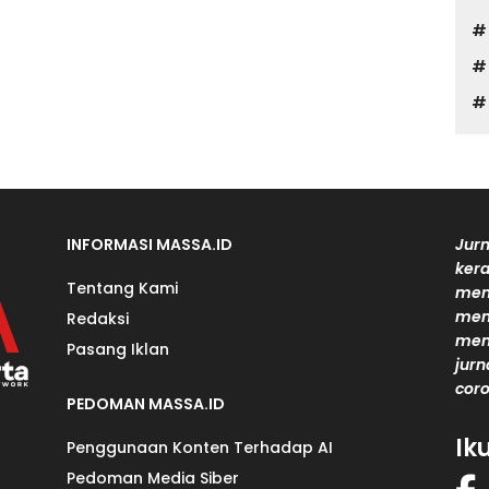
INFORMASI MASSA.ID
Jurn
kera
Tentang Kami
men
mem
Redaksi
men
Pasang Iklan
jurn
coro
PEDOMAN MASSA.ID
Ik
Penggunaan Konten Terhadap AI
Pedoman Media Siber