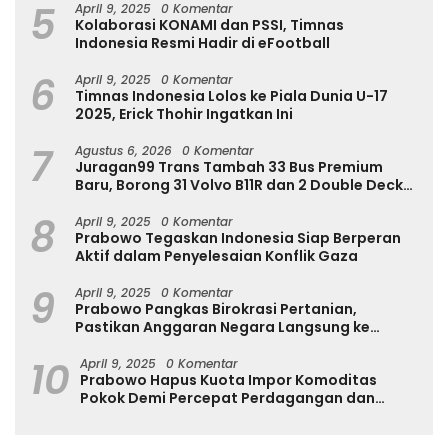
5
April 9, 2025
0 Komentar
Kolaborasi KONAMI dan PSSI, Timnas
Indonesia Resmi Hadir di eFootball
6
April 9, 2025
0 Komentar
Timnas Indonesia Lolos ke Piala Dunia U-17
2025, Erick Thohir Ingatkan Ini
7
Agustus 6, 2026
0 Komentar
Juragan99 Trans Tambah 33 Bus Premium
Baru, Borong 31 Volvo B11R dan 2 Double Decker
Scania di GIIAS 2026
8
April 9, 2025
0 Komentar
Prabowo Tegaskan Indonesia Siap Berperan
Aktif dalam Penyelesaian Konflik Gaza
9
April 9, 2025
0 Komentar
Prabowo Pangkas Birokrasi Pertanian,
Pastikan Anggaran Negara Langsung ke
Petani
10
April 9, 2025
0 Komentar
Prabowo Hapus Kuota Impor Komoditas
Pokok Demi Percepat Perdagangan dan
Turunkan Harga