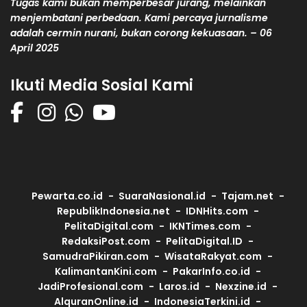
Tugas kami bukan memperbesar jurang, melainkan
menjembatani perbedaan. Kami percaya jurnalisme
adalah cermin nurani, bukan corong kekuasaan. – 06
April 2025
Ikuti Media Sosial Kami
Pewarta.co.id
SuaraNasional.id
Tajam.net
RepublikIndonesia.net
IDNHits.com
PelitaDigital.com
IKNTimes.com
RedaksiPost.com
PelitaDigital.ID
SamudraPikiran.com
WisataRakyat.com
KalimantanKini.com
PakarInfo.co.id
JadiProfesional.com
Laros.id
Nexzine.id
AlquranOnline.id
IndonesiaTerkini.id