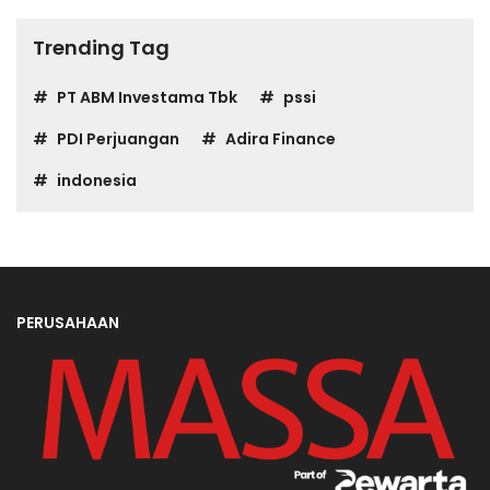
Trending Tag
PT ABM Investama Tbk
pssi
PDI Perjuangan
Adira Finance
indonesia
PERUSAHAAN