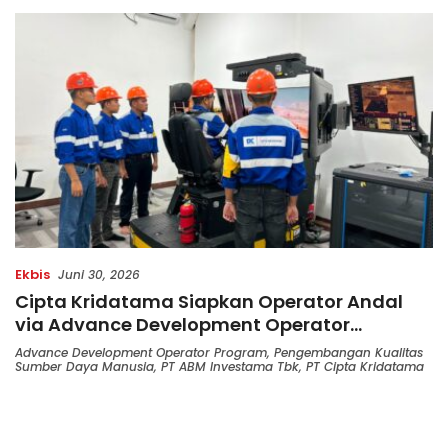
Terbatas!
di Indonesia
Ekbis
Juni 30, 2026
Cipta Kridatama Siapkan Operator Andal
via Advance Development Operator
Program
Advance Development Operator Program
,
Pengembangan Kualitas
Sumber Daya Manusia
,
PT ABM Investama Tbk
,
PT Cipta Kridatama