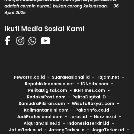
adalah cermin nurani, bukan corong kekuasaan. – 06
April 2025
Ikuti Media Sosial Kami
Pewarta.co.id
SuaraNasional.id
Tajam.net
RepublikIndonesia.net
IDNHits.com
PelitaDigital.com
IKNTimes.com
RedaksiPost.com
PelitaDigital.ID
SamudraPikiran.com
WisataRakyat.com
KalimantanKini.com
PakarInfo.co.id
JadiProfesional.com
Laros.id
Nexzine.id
AlquranOnline.id
IndonesiaTerkini.id
JatimTerkini.id
JatengTerkini.id
JogjaTerkini.id