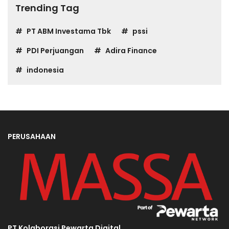
Trending Tag
PT ABM Investama Tbk
pssi
PDI Perjuangan
Adira Finance
indonesia
PERUSAHAAN
PT Kolaborasi Pewarta Digital