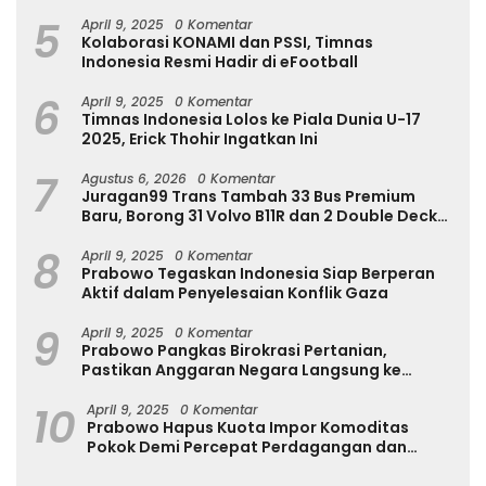
Internasional
5
April 9, 2025
0 Komentar
Kolaborasi KONAMI dan PSSI, Timnas
Indonesia Resmi Hadir di eFootball
6
April 9, 2025
0 Komentar
Timnas Indonesia Lolos ke Piala Dunia U-17
2025, Erick Thohir Ingatkan Ini
7
Agustus 6, 2026
0 Komentar
Juragan99 Trans Tambah 33 Bus Premium
Baru, Borong 31 Volvo B11R dan 2 Double Decker
Scania di GIIAS 2026
8
April 9, 2025
0 Komentar
Prabowo Tegaskan Indonesia Siap Berperan
Aktif dalam Penyelesaian Konflik Gaza
9
April 9, 2025
0 Komentar
Prabowo Pangkas Birokrasi Pertanian,
Pastikan Anggaran Negara Langsung ke
Petani
10
April 9, 2025
0 Komentar
Prabowo Hapus Kuota Impor Komoditas
Pokok Demi Percepat Perdagangan dan
Turunkan Harga