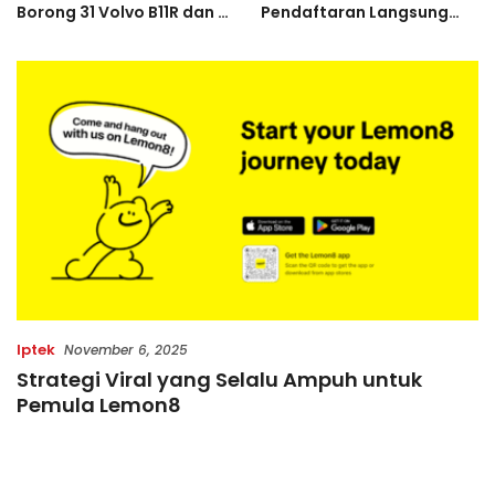
n 2
Pendaftaran Langsung
Pernah Juara Piala
i
Diserbu Pelari, Slot
Bulgaria Sebelum Bersin
Terbatas!
di Indonesia
Iptek
November 6, 2025
Strategi Viral yang Selalu Ampuh untuk
Pemula Lemon8