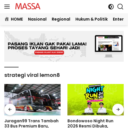
Langsung
ke
konten
HOME
Nasional
Regional
Hukum & Politik
Entert
strategi viral lemon8
ah
Bondowoso Night Run
Kisah Marc Klok, Kapten
2026 Resmi Dibuka,
Persib Bandung yang