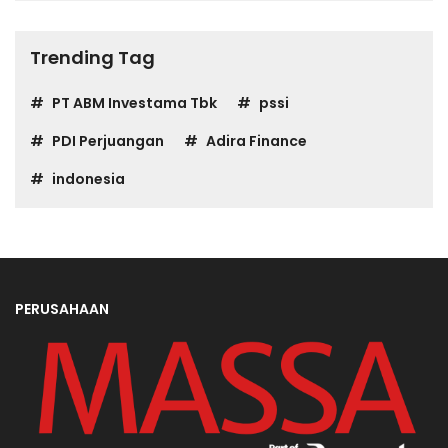
Trending Tag
PT ABM Investama Tbk
pssi
PDI Perjuangan
Adira Finance
indonesia
PERUSAHAAN