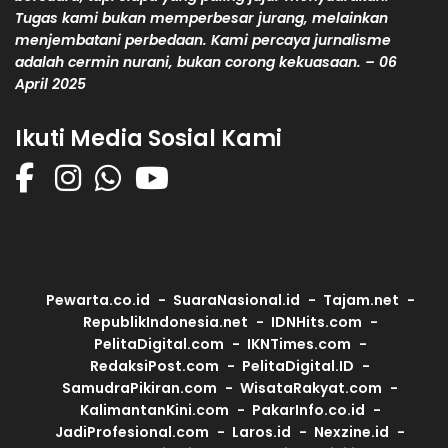
Tugas kami bukan memperbesar jurang, melainkan
menjembatani perbedaan. Kami percaya jurnalisme
adalah cermin nurani, bukan corong kekuasaan. – 06
April 2025
Ikuti Media Sosial Kami
Pewarta.co.id
SuaraNasional.id
Tajam.net
RepublikIndonesia.net
IDNHits.com
PelitaDigital.com
IKNTimes.com
RedaksiPost.com
PelitaDigital.ID
SamudraPikiran.com
WisataRakyat.com
KalimantanKini.com
PakarInfo.co.id
JadiProfesional.com
Laros.id
Nexzine.id