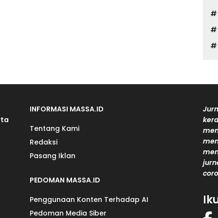
INFORMASI MASSA.ID
Jurn
rta
kera
Tentang Kami
men
mem
Redaksi
men
Pasang Iklan
jurn
coro
PEDOMAN MASSA.ID
Ik
Penggunaan Konten Terhadap AI
Pedoman Media Siber