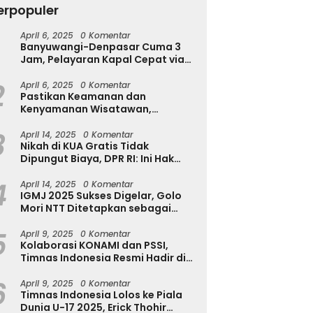
erpopuler
April 6, 2025
0 Komentar
Banyuwangi-Denpasar Cuma 3
h Diserang Rayap
Tekan Kecanduan Gadget,
T
Jam, Pelayaran Kapal Cepat via
a Disadari? Kenali
Dinkominfostasandi
u
Pantai Marina Boom Tujuan
a Awalnya Sebelum
Purworejo Kenalkan Formula
T
2
Denpasar Segera Dibuka
April 6, 2025
0 Komentar
sakan Makin Parah
3S untuk Pelajar
Pastikan Keamanan dan
Kenyamanan Wisatawan,
Kapolres Jember Turun Langsung
3
Tinjau Destinasi Wisata
April 14, 2025
0 Komentar
Nikah di KUA Gratis Tidak
Dipungut Biaya, DPR RI: Ini Hak
Masyarakat!
4
April 14, 2025
0 Komentar
IGMJ 2025 Sukses Digelar, Golo
Mori NTT Ditetapkan sebagai
Pusat Festival Jazz Internasional
5
April 9, 2025
0 Komentar
Kolaborasi KONAMI dan PSSI,
Timnas Indonesia Resmi Hadir di
eFootball
6
April 9, 2025
0 Komentar
Timnas Indonesia Lolos ke Piala
Dunia U-17 2025, Erick Thohir