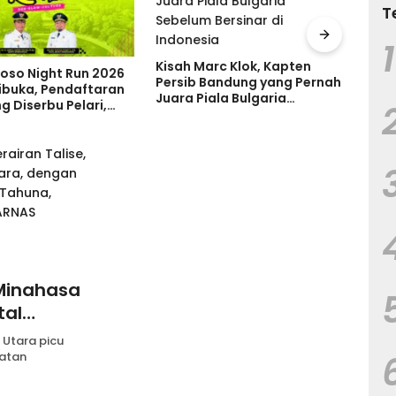
T
1
arc Klok, Kapten
Levner Consulting Dampingi
Ruma
Bandung yang Pernah
Perusahaan Indonesia
Tanp
ala Bulgaria
Perkuat Tata Kelola melalui
Tand
 Bersinar di
Standar ISO
Keru
ia
 Minahasa
tal
aut
 Utara picu
matan