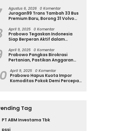
Ingatkan Ini
7
Agustus 6, 2026
0 Komentar
Juragan99 Trans Tambah 33 Bus
Premium Baru, Borong 31 Volvo
B11R dan 2 Double Decker Scania
8
di GIIAS 2026
April 9, 2025
0 Komentar
Prabowo Tegaskan Indonesia
Siap Berperan Aktif dalam
Penyelesaian Konflik Gaza
9
April 9, 2025
0 Komentar
Prabowo Pangkas Birokrasi
Pertanian, Pastikan Anggaran
Negara Langsung ke Petani
10
April 9, 2025
0 Komentar
Prabowo Hapus Kuota Impor
Komoditas Pokok Demi Percepat
Perdagangan dan Turunkan
Harga
rending Tag
PT ABM Investama Tbk
pssi