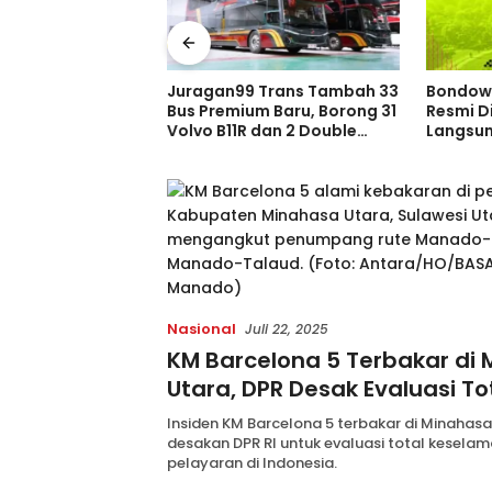
Kisah M
 Trans Tambah 33
Bondowoso Night Run 2026
Persib 
m Baru, Borong 31
Resmi Dibuka, Pendaftaran
Juara Pi
dan 2 Double
Langsung Diserbu Pelari,
Sebelum
ia di GIIAS 2026
Slot Terbatas!
Indones
Nasional
Juli 22, 2025
KM Barcelona 5 Terbakar di
Utara, DPR Desak Evaluasi To
Keselamatan Transportasi L
Insiden KM Barcelona 5 terbakar di Minahasa
desakan DPR RI untuk evaluasi total kesela
pelayaran di Indonesia.