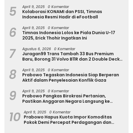
Internasional
5
April 9, 2025
0 Komentar
Kolaborasi KONAMI dan PSSI, Timnas
Indonesia Resmi Hadir di eFootball
6
April 9, 2025
0 Komentar
Timnas Indonesia Lolos ke Piala Dunia U-17
2025, Erick Thohir Ingatkan Ini
7
Agustus 6, 2026
0 Komentar
Juragan99 Trans Tambah 33 Bus Premium
Baru, Borong 31 Volvo B11R dan 2 Double Decker
Scania di GIIAS 2026
8
April 9, 2025
0 Komentar
Prabowo Tegaskan Indonesia Siap Berperan
Aktif dalam Penyelesaian Konflik Gaza
9
April 9, 2025
0 Komentar
Prabowo Pangkas Birokrasi Pertanian,
Pastikan Anggaran Negara Langsung ke
Petani
10
April 9, 2025
0 Komentar
Prabowo Hapus Kuota Impor Komoditas
Pokok Demi Percepat Perdagangan dan
Turunkan Harga