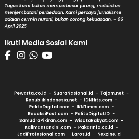
Tugas kami bukan memperbesar jurang, melainkan
menjembatani perbedaan. Kami percaya jurnalisme
adalah cermin nurani, bukan corong kekuasaan. – 06
April 2025
Ikuti Media Sosial Kami
Pewarta.co.id
SuaraNasional.id
Tajam.net
RepublikIndonesia.net
IDNHits.com
PelitaDigital.com
IKNTimes.com
RedaksiPost.com
PelitaDigital.ID
SamudraPikiran.com
WisataRakyat.com
KalimantanKini.com
PakarInfo.co.id
JadiProfesional.com
Laros.id
Nexzine.id