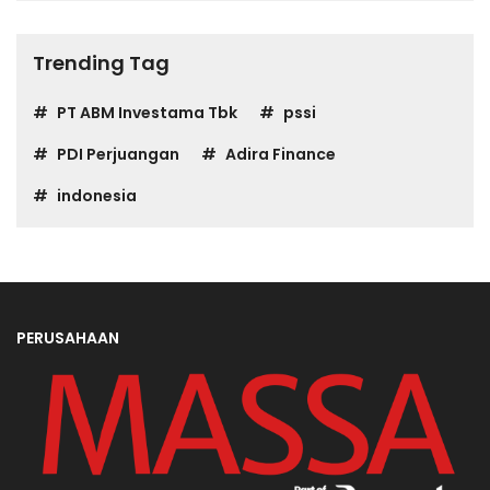
Trending Tag
PT ABM Investama Tbk
pssi
PDI Perjuangan
Adira Finance
indonesia
PERUSAHAAN