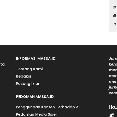
INFORMASI MASSA.ID
Jurn
rta
kera
Tentang Kami
men
mem
Redaksi
men
Pasang Iklan
jurn
coro
PEDOMAN MASSA.ID
Ik
Penggunaan Konten Terhadap AI
Pedoman Media Siber