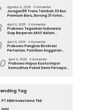
Ingatkan Ini
7
Agustus 6, 2026
0 Komentar
Juragan99 Trans Tambah 33 Bus
Premium Baru, Borong 31 Volvo
B11R dan 2 Double Decker Scania
8
di GIIAS 2026
April 9, 2025
0 Komentar
Prabowo Tegaskan Indonesia
Siap Berperan Aktif dalam
Penyelesaian Konflik Gaza
9
April 9, 2025
0 Komentar
Prabowo Pangkas Birokrasi
Pertanian, Pastikan Anggaran
Negara Langsung ke Petani
10
April 9, 2025
0 Komentar
Prabowo Hapus Kuota Impor
Komoditas Pokok Demi Percepat
Perdagangan dan Turunkan
Harga
rending Tag
PT ABM Investama Tbk
pssi