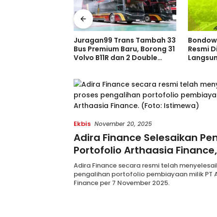
 Trans Tambah 33
Bondowoso Night Run 2026
Kisah M
m Baru, Borong 31
Resmi Dibuka, Pendaftaran
Persib 
dan 2 Double
Langsung Diserbu Pelari,
Juara Pi
ia di GIIAS 2026
Slot Terbatas!
Sebelum
Indones
Ekbis
November 20, 2025
Adira Finance Selesaikan Pe
Portofolio Arthaasia Finance
Pembiayaan dan Layanan Na
Adira Finance secara resmi telah menyelesa
pengalihan portofolio pembiayaan milik PT 
Finance per 7 November 2025.