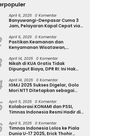
erpopuler
April 6, 2025
0 Komentar
Banyuwangi-Denpasar Cuma 3
h Diserang Rayap
Tekan Kecanduan Gadget,
T
Jam, Pelayaran Kapal Cepat via
a Disadari? Kenali
Dinkominfostasandi
u
Pantai Marina Boom Tujuan
a Awalnya Sebelum
Purworejo Kenalkan Formula
T
2
Denpasar Segera Dibuka
April 6, 2025
0 Komentar
sakan Makin Parah
3S untuk Pelajar
Pastikan Keamanan dan
Kenyamanan Wisatawan,
Kapolres Jember Turun Langsung
3
Tinjau Destinasi Wisata
April 14, 2025
0 Komentar
Nikah di KUA Gratis Tidak
Dipungut Biaya, DPR RI: Ini Hak
Masyarakat!
4
April 14, 2025
0 Komentar
IGMJ 2025 Sukses Digelar, Golo
Mori NTT Ditetapkan sebagai
Pusat Festival Jazz Internasional
5
April 9, 2025
0 Komentar
Kolaborasi KONAMI dan PSSI,
Timnas Indonesia Resmi Hadir di
eFootball
6
April 9, 2025
0 Komentar
Timnas Indonesia Lolos ke Piala
Dunia U-17 2025, Erick Thohir