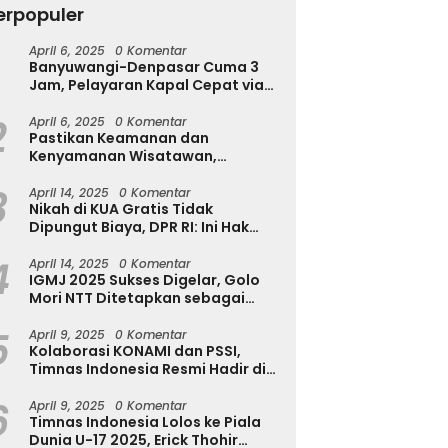
erpopuler
April 6, 2025
0 Komentar
Banyuwangi-Denpasar Cuma 3
h Diserang Rayap
Tekan Kecanduan Gadget,
T
Jam, Pelayaran Kapal Cepat via
a Disadari? Kenali
Dinkominfostasandi
u
Pantai Marina Boom Tujuan
a Awalnya Sebelum
Purworejo Kenalkan Formula
T
2
Denpasar Segera Dibuka
April 6, 2025
0 Komentar
sakan Makin Parah
3S untuk Pelajar
Pastikan Keamanan dan
Kenyamanan Wisatawan,
Kapolres Jember Turun Langsung
3
Tinjau Destinasi Wisata
April 14, 2025
0 Komentar
Nikah di KUA Gratis Tidak
Dipungut Biaya, DPR RI: Ini Hak
Masyarakat!
4
April 14, 2025
0 Komentar
IGMJ 2025 Sukses Digelar, Golo
Mori NTT Ditetapkan sebagai
Pusat Festival Jazz Internasional
5
April 9, 2025
0 Komentar
Kolaborasi KONAMI dan PSSI,
Timnas Indonesia Resmi Hadir di
eFootball
6
April 9, 2025
0 Komentar
Timnas Indonesia Lolos ke Piala
Dunia U-17 2025, Erick Thohir