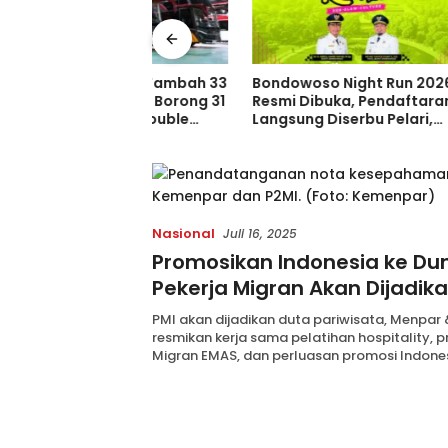
 Trans Tambah 33
Bondowoso Night Run 2026
Kisah M
m Baru, Borong 31
Resmi Dibuka, Pendaftaran
Persib 
dan 2 Double
Langsung Diserbu Pelari,
Juara Pi
ia di GIIAS 2026
Slot Terbatas!
Sebelum
Indones
Nasional
Juli 16, 2025
Promosikan Indonesia ke Dun
Pekerja Migran Akan Dijadik
Pariwisata
PMI akan dijadikan duta pariwisata, Menpar
resmikan kerja sama pelatihan hospitality, 
Migran EMAS, dan perluasan promosi Indones