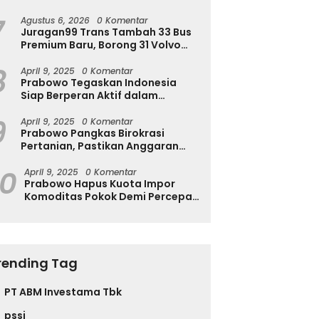
Ingatkan Ini
7
Agustus 6, 2026
0 Komentar
Juragan99 Trans Tambah 33 Bus
Premium Baru, Borong 31 Volvo
B11R dan 2 Double Decker Scania
8
di GIIAS 2026
April 9, 2025
0 Komentar
Prabowo Tegaskan Indonesia
Siap Berperan Aktif dalam
Penyelesaian Konflik Gaza
9
April 9, 2025
0 Komentar
Prabowo Pangkas Birokrasi
Pertanian, Pastikan Anggaran
Negara Langsung ke Petani
10
April 9, 2025
0 Komentar
Prabowo Hapus Kuota Impor
Komoditas Pokok Demi Percepat
Perdagangan dan Turunkan
Harga
rending Tag
PT ABM Investama Tbk
pssi