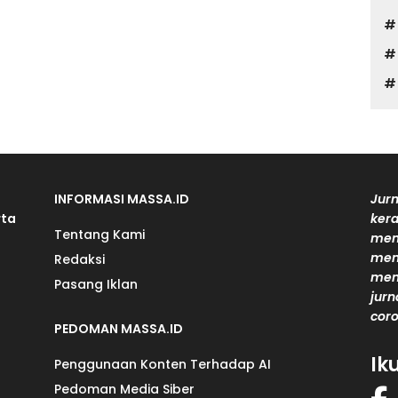
INFORMASI MASSA.ID
Jurn
rta
kera
Tentang Kami
men
mem
Redaksi
men
Pasang Iklan
jurn
coro
PEDOMAN MASSA.ID
Ik
Penggunaan Konten Terhadap AI
Pedoman Media Siber