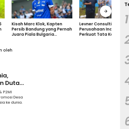
T
1
arc Klok, Kapten
Levner Consulting Dampingi
Ruma
Bandung yang Pernah
Perusahaan Indonesia
Tanp
ala Bulgaria
Perkuat Tata Kelola melalui
Tand
 Bersinar di
Standar ISO
Keru
ia
ia,
an Duta
 & P2MI
promosi Desa
ia ke dunia.