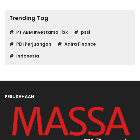
Trending Tag
PT ABM Investama Tbk
pssi
PDI Perjuangan
Adira Finance
indonesia
PERUSAHAAN