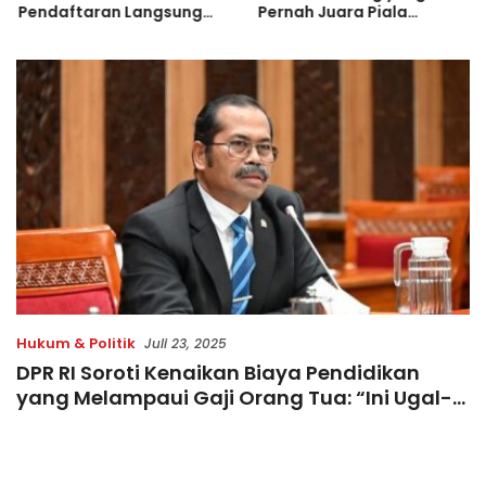
Pendaftaran Langsung
Pernah Juara Piala
Diserbu Pelari, Slot
Bulgaria Sebelum Bersinar
Terbatas!
di Indonesia
Hukum & Politik
Juli 23, 2025
DPR RI Soroti Kenaikan Biaya Pendidikan
yang Melampaui Gaji Orang Tua: “Ini Ugal-
Ugalan!”