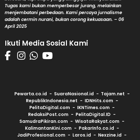
Tugas kami bukan memperbesar jurang, melainkan
menjembatani perbedaan. Kami percaya jurnalisme
adalah cermin nurani, bukan corong kekuasaan. – 06
April 2025
Ikuti Media Sosial Kami
Pewarta.co.id
SuaraNasional.id
Tajam.net
RepublikIndonesia.net
IDNHits.com
PelitaDigital.com
IKNTimes.com
RedaksiPost.com
PelitaDigital.ID
SamudraPikiran.com
WisataRakyat.com
KalimantanKini.com
PakarInfo.co.id
JadiProfesional.com
Laros.id
Nexzine.id