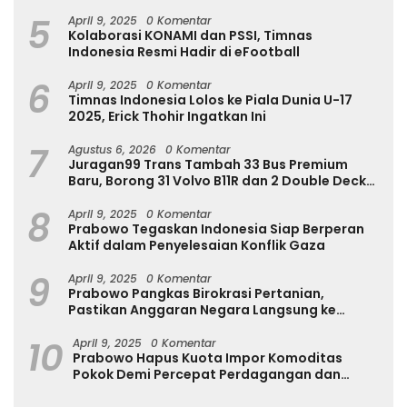
Internasional
5
April 9, 2025
0 Komentar
Kolaborasi KONAMI dan PSSI, Timnas
Indonesia Resmi Hadir di eFootball
6
April 9, 2025
0 Komentar
Timnas Indonesia Lolos ke Piala Dunia U-17
2025, Erick Thohir Ingatkan Ini
7
Agustus 6, 2026
0 Komentar
Juragan99 Trans Tambah 33 Bus Premium
Baru, Borong 31 Volvo B11R dan 2 Double Decker
Scania di GIIAS 2026
8
April 9, 2025
0 Komentar
Prabowo Tegaskan Indonesia Siap Berperan
Aktif dalam Penyelesaian Konflik Gaza
9
April 9, 2025
0 Komentar
Prabowo Pangkas Birokrasi Pertanian,
Pastikan Anggaran Negara Langsung ke
Petani
10
April 9, 2025
0 Komentar
Prabowo Hapus Kuota Impor Komoditas
Pokok Demi Percepat Perdagangan dan
Turunkan Harga