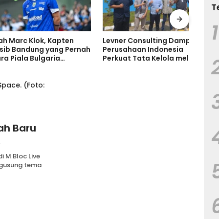
T
1
arc Klok, Kapten
Levner Consulting Dampingi
Ruma
Bandung yang Pernah
Perusahaan Indonesia
Tanp
ala Bulgaria
Perkuat Tata Kelola melalui
Tand
 Bersinar di
Standar ISO
Keru
ia
ah Baru
 di
 M Bloc Live
ngusung tema