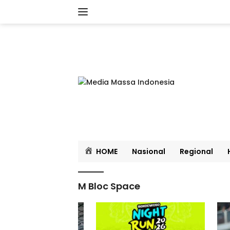
Langsung
ke
konten
HOME
Nasional
Regional
M Bloc Space