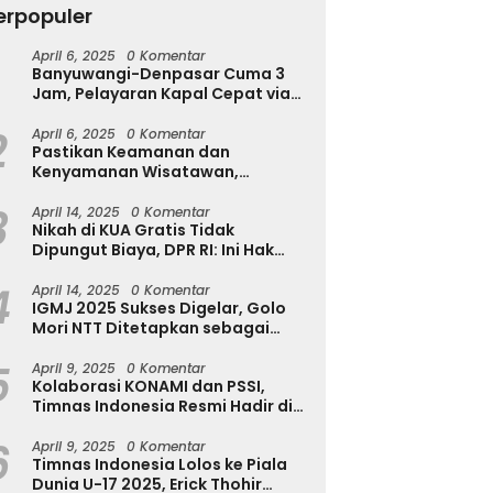
erpopuler
April 6, 2025
0 Komentar
Tekan Kecanduan Gadget,
Banyuwangi-Denpasar Cuma 3
Dinkominfostasandi
h Diserang Rayap
T
Jam, Pelayaran Kapal Cepat via
Purworejo Kenalkan Formula
a Disadari? Kenali
u
Pantai Marina Boom Tujuan
3S untuk Pelajar
a Awalnya Sebelum
T
2
Denpasar Segera Dibuka
April 6, 2025
0 Komentar
sakan Makin Parah
Pastikan Keamanan dan
Kenyamanan Wisatawan,
Kapolres Jember Turun Langsung
3
Tinjau Destinasi Wisata
April 14, 2025
0 Komentar
Nikah di KUA Gratis Tidak
Dipungut Biaya, DPR RI: Ini Hak
Masyarakat!
4
April 14, 2025
0 Komentar
IGMJ 2025 Sukses Digelar, Golo
Mori NTT Ditetapkan sebagai
Pusat Festival Jazz Internasional
5
April 9, 2025
0 Komentar
Kolaborasi KONAMI dan PSSI,
Timnas Indonesia Resmi Hadir di
eFootball
6
April 9, 2025
0 Komentar
Timnas Indonesia Lolos ke Piala
Dunia U-17 2025, Erick Thohir