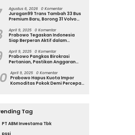
Ingatkan Ini
7
Agustus 6, 2026
0 Komentar
Juragan99 Trans Tambah 33 Bus
Premium Baru, Borong 31 Volvo
B11R dan 2 Double Decker Scania
8
di GIIAS 2026
April 9, 2025
0 Komentar
Prabowo Tegaskan Indonesia
Siap Berperan Aktif dalam
Penyelesaian Konflik Gaza
9
April 9, 2025
0 Komentar
Prabowo Pangkas Birokrasi
Pertanian, Pastikan Anggaran
Negara Langsung ke Petani
10
April 9, 2025
0 Komentar
Prabowo Hapus Kuota Impor
Komoditas Pokok Demi Percepat
Perdagangan dan Turunkan
Harga
rending Tag
PT ABM Investama Tbk
pssi