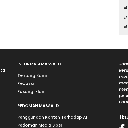
INFORMASI MASSA.ID
Jurn
rta
kera
Tentang Kami
men
mem
Redaksi
men
Pasang Iklan
jurn
coro
PEDOMAN MASSA.ID
Ik
Penggunaan Konten Terhadap AI
Pedoman Media Siber