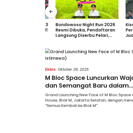
 Trans Tambah 33
Bondowoso Night Run 2026
Kisah M
m Baru, Borong 31
Resmi Dibuka, Pendaftaran
Persib 
dan 2 Double
Langsung Diserbu Pelari,
Juara Pi
ia di GIIAS 2026
Slot Terbatas!
Sebelum
Indones
Ekbis
Oktober 28, 2025
M Bloc Space Luncurkan Waj
dan Semangat Baru dalam
Pengembangan Placemaking
Grand Launching New Face of M Bloc Space di
Jakarta Selatan
House, Blok M, Jakarta Selatan, dengan me
“Semua Kembali ke Blok M”.