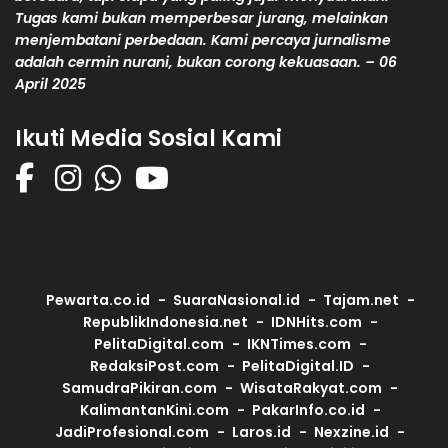
Tugas kami bukan memperbesar jurang, melainkan
menjembatani perbedaan. Kami percaya jurnalisme
adalah cermin nurani, bukan corong kekuasaan. – 06
April 2025
Ikuti Media Sosial Kami
Pewarta.co.id
SuaraNasional.id
Tajam.net
RepublikIndonesia.net
IDNHits.com
PelitaDigital.com
IKNTimes.com
RedaksiPost.com
PelitaDigital.ID
SamudraPikiran.com
WisataRakyat.com
KalimantanKini.com
PakarInfo.co.id
JadiProfesional.com
Laros.id
Nexzine.id