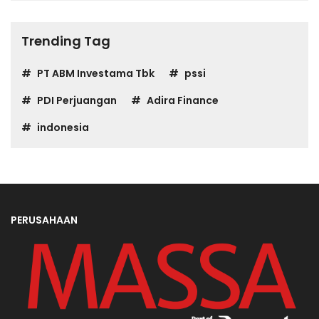
Trending Tag
PT ABM Investama Tbk
pssi
PDI Perjuangan
Adira Finance
indonesia
PERUSAHAAN