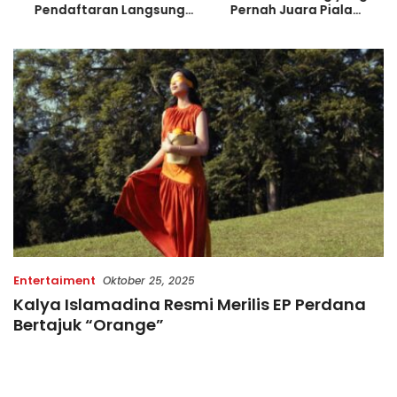
Pendaftaran Langsung
Pernah Juara Piala
Diserbu Pelari, Slot
Bulgaria Sebelum Bersinar
Terbatas!
di Indonesia
Entertaiment
Oktober 25, 2025
Kalya Islamadina Resmi Merilis EP Perdana
Bertajuk “Orange”