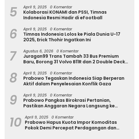
Internasional
5
April 9, 2025
0 Komentar
Kolaborasi KONAMI dan PSSI, Timnas
Indonesia Resmi Hadir di eFootball
6
April 9, 2025
0 Komentar
Timnas Indonesia Lolos ke Piala Dunia U-17
2025, Erick Thohir Ingatkan Ini
7
Agustus 6, 2026
0 Komentar
Juragan99 Trans Tambah 33 Bus Premium
Baru, Borong 31 Volvo B11R dan 2 Double Decker
Scania di GIIAS 2026
8
April 9, 2025
0 Komentar
Prabowo Tegaskan Indonesia Siap Berperan
Aktif dalam Penyelesaian Konflik Gaza
9
April 9, 2025
0 Komentar
Prabowo Pangkas Birokrasi Pertanian,
Pastikan Anggaran Negara Langsung ke
Petani
10
April 9, 2025
0 Komentar
Prabowo Hapus Kuota Impor Komoditas
Pokok Demi Percepat Perdagangan dan
Turunkan Harga