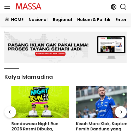
Langsung
ke
konten
HOME
Nasional
Regional
Hukum & Politik
Entert
Kalya Islamadina
Bondowoso Night Run
Kisah Marc Klok, Kapten
2026 Resmi Dibuka,
Persib Bandung yang