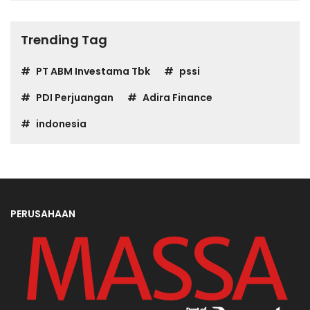
Trending Tag
PT ABM Investama Tbk
pssi
PDI Perjuangan
Adira Finance
indonesia
PERUSAHAAN