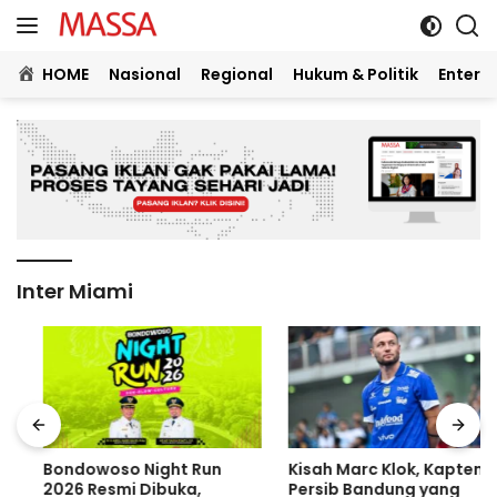
Langsung
ke
konten
HOME
Nasional
Regional
Hukum & Politik
Entert
Inter Miami
Bondowoso Night Run
Kisah Marc Klok, Kapten
2026 Resmi Dibuka,
Persib Bandung yang