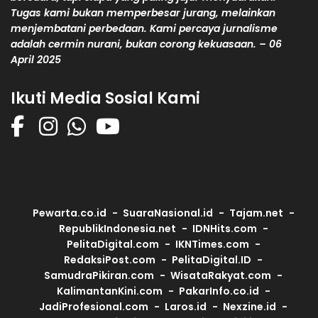
Tugas kami bukan memperbesar jurang, melainkan
menjembatani perbedaan. Kami percaya jurnalisme
adalah cermin nurani, bukan corong kekuasaan. – 06
April 2025
Ikuti Media Sosial Kami
Pewarta.co.id
SuaraNasional.id
Tajam.net
RepublikIndonesia.net
IDNHits.com
PelitaDigital.com
IKNTimes.com
RedaksiPost.com
PelitaDigital.ID
SamudraPikiran.com
WisataRakyat.com
KalimantanKini.com
PakarInfo.co.id
JadiProfesional.com
Laros.id
Nexzine.id