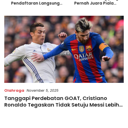
Pendaftaran Langsung
Pernah Juara Piala
Diserbu Pelari, Slot
Bulgaria Sebelum Bersinar
Terbatas!
di Indonesia
Olahraga
November 5, 2025
Tanggapi Perdebatan GOAT, Cristiano
Ronaldo Tegaskan Tidak Setuju Messi Lebih
Baik Darinya