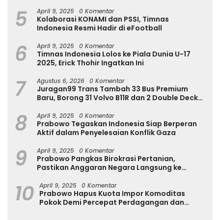
Internasional
5
April 9, 2025
0 Komentar
Kolaborasi KONAMI dan PSSI, Timnas
Indonesia Resmi Hadir di eFootball
6
April 9, 2025
0 Komentar
Timnas Indonesia Lolos ke Piala Dunia U-17
2025, Erick Thohir Ingatkan Ini
7
Agustus 6, 2026
0 Komentar
Juragan99 Trans Tambah 33 Bus Premium
Baru, Borong 31 Volvo B11R dan 2 Double Decker
Scania di GIIAS 2026
8
April 9, 2025
0 Komentar
Prabowo Tegaskan Indonesia Siap Berperan
Aktif dalam Penyelesaian Konflik Gaza
9
April 9, 2025
0 Komentar
Prabowo Pangkas Birokrasi Pertanian,
Pastikan Anggaran Negara Langsung ke
Petani
10
April 9, 2025
0 Komentar
Prabowo Hapus Kuota Impor Komoditas
Pokok Demi Percepat Perdagangan dan
Turunkan Harga