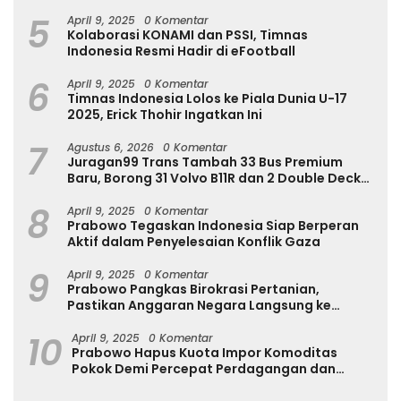
Internasional
5
April 9, 2025
0 Komentar
Kolaborasi KONAMI dan PSSI, Timnas
Indonesia Resmi Hadir di eFootball
6
April 9, 2025
0 Komentar
Timnas Indonesia Lolos ke Piala Dunia U-17
2025, Erick Thohir Ingatkan Ini
7
Agustus 6, 2026
0 Komentar
Juragan99 Trans Tambah 33 Bus Premium
Baru, Borong 31 Volvo B11R dan 2 Double Decker
Scania di GIIAS 2026
8
April 9, 2025
0 Komentar
Prabowo Tegaskan Indonesia Siap Berperan
Aktif dalam Penyelesaian Konflik Gaza
9
April 9, 2025
0 Komentar
Prabowo Pangkas Birokrasi Pertanian,
Pastikan Anggaran Negara Langsung ke
Petani
10
April 9, 2025
0 Komentar
Prabowo Hapus Kuota Impor Komoditas
Pokok Demi Percepat Perdagangan dan
Turunkan Harga