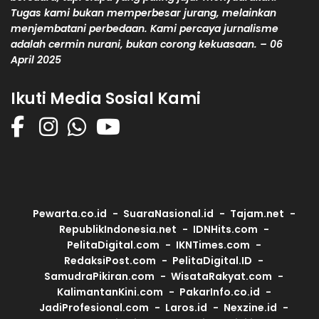
Tugas kami bukan memperbesar jurang, melainkan
menjembatani perbedaan. Kami percaya jurnalisme
adalah cermin nurani, bukan corong kekuasaan. – 06
April 2025
Ikuti Media Sosial Kami
Pewarta.co.id
SuaraNasional.id
Tajam.net
RepublikIndonesia.net
IDNHits.com
PelitaDigital.com
IKNTimes.com
RedaksiPost.com
PelitaDigital.ID
SamudraPikiran.com
WisataRakyat.com
KalimantanKini.com
PakarInfo.co.id
JadiProfesional.com
Laros.id
Nexzine.id