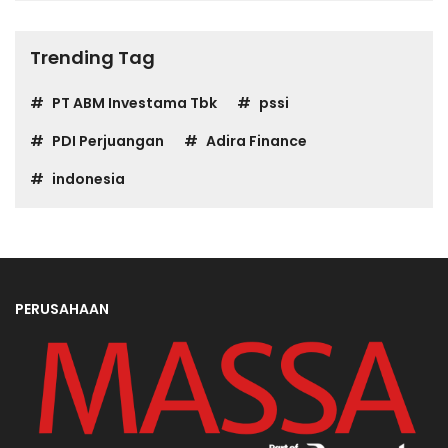
Trending Tag
PT ABM Investama Tbk
pssi
PDI Perjuangan
Adira Finance
indonesia
PERUSAHAAN