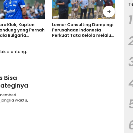
T
1
Ruma
Tanp
arc Klok, Kapten
Levner Consulting Dampingi
Tand
Bandung yang Pernah
Perusahaan Indonesia
Keru
ala Bulgaria
Perkuat Tata Kelola melalui
 Bersinar di
Standar ISO
ia
s Bisa
rateginya
 memberi
 jangka waktu,