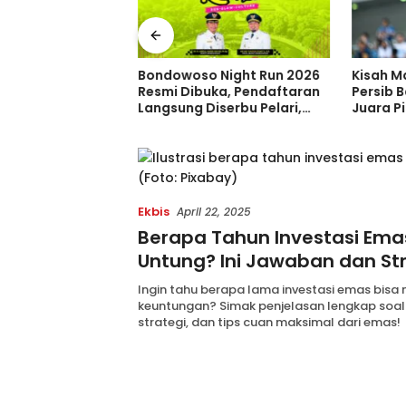
 Trans Tambah 33
Bondowoso Night Run 2026
Kisah M
m Baru, Borong 31
Resmi Dibuka, Pendaftaran
Persib 
dan 2 Double
Langsung Diserbu Pelari,
Juara Pi
ia di GIIAS 2026
Slot Terbatas!
Sebelum
Indones
Ekbis
April 22, 2025
Berapa Tahun Investasi Ema
Untung? Ini Jawaban dan St
Ingin tahu berapa lama investasi emas bisa
keuntungan? Simak penjelasan lengkap soal
strategi, dan tips cuan maksimal dari emas!