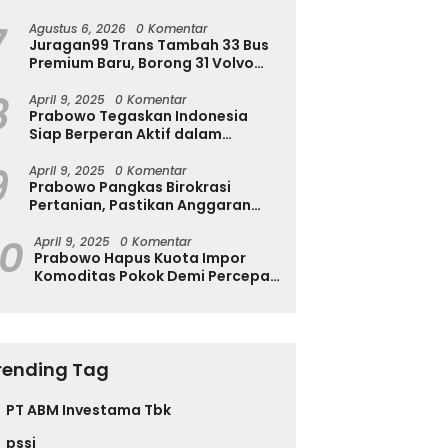
Ingatkan Ini
7
Agustus 6, 2026
0 Komentar
Juragan99 Trans Tambah 33 Bus
Premium Baru, Borong 31 Volvo
B11R dan 2 Double Decker Scania
8
di GIIAS 2026
April 9, 2025
0 Komentar
Prabowo Tegaskan Indonesia
Siap Berperan Aktif dalam
Penyelesaian Konflik Gaza
9
April 9, 2025
0 Komentar
Prabowo Pangkas Birokrasi
Pertanian, Pastikan Anggaran
Negara Langsung ke Petani
10
April 9, 2025
0 Komentar
Prabowo Hapus Kuota Impor
Komoditas Pokok Demi Percepat
Perdagangan dan Turunkan
Harga
rending Tag
PT ABM Investama Tbk
pssi