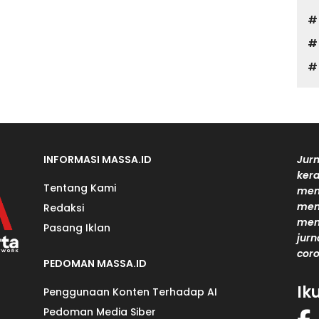
INFORMASI MASSA.ID
Jurn
kera
Tentang Kami
men
mem
Redaksi
men
Pasang Iklan
jurn
coro
PEDOMAN MASSA.ID
Ik
Penggunaan Konten Terhadap AI
Pedoman Media Siber