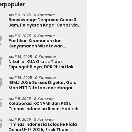
erpopuler
T
u
April 6, 2025
0 Komentar
h Diserang Rayap
Tekan Kecanduan Gadget,
Banyuwangi-Denpasar Cuma 3
T
a Disadari? Kenali
Dinkominfostasandi
Jam, Pelayaran Kapal Cepat via
a Awalnya Sebelum
Purworejo Kenalkan Formula
Pantai Marina Boom Tujuan
sakan Makin Parah
3S untuk Pelajar
2
Denpasar Segera Dibuka
April 6, 2025
0 Komentar
Pastikan Keamanan dan
Kenyamanan Wisatawan,
Kapolres Jember Turun Langsung
3
Tinjau Destinasi Wisata
April 14, 2025
0 Komentar
Nikah di KUA Gratis Tidak
Dipungut Biaya, DPR RI: Ini Hak
Masyarakat!
4
April 14, 2025
0 Komentar
IGMJ 2025 Sukses Digelar, Golo
Mori NTT Ditetapkan sebagai
Pusat Festival Jazz Internasional
5
April 9, 2025
0 Komentar
Kolaborasi KONAMI dan PSSI,
Timnas Indonesia Resmi Hadir di
eFootball
6
April 9, 2025
0 Komentar
Timnas Indonesia Lolos ke Piala
Dunia U-17 2025, Erick Thohir