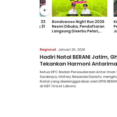
 Trans Tambah 33
Bondowoso Night Run 2026
Kisah M
m Baru, Borong 31
Resmi Dibuka, Pendaftaran
Persib 
dan 2 Double
Langsung Diserbu Pelari,
Juara Pi
ia di GIIAS 2026
Slot Terbatas!
Sebelum
Indones
Regional
Januari 20, 2026
Hadiri Natal BERANI Jatim, Gh
Tekankan Harmoni Antarim
Warisan Gus Dur
Ketua DPC Badan Persaudaraan Antar Iman 
Surabaya, Ghifary Rexianda Davisto, mengha
Natal yang diselenggarakan oleh DPW BERA
di GBT Ora et Labora.