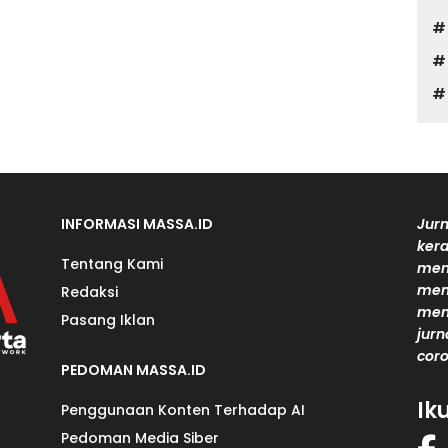
INFORMASI MASSA.ID
Jurn
kera
Tentang Kami
men
mem
Redaksi
men
Pasang Iklan
jurn
coro
PEDOMAN MASSA.ID
Ik
Penggunaan Konten Terhadap AI
Pedoman Media Siber