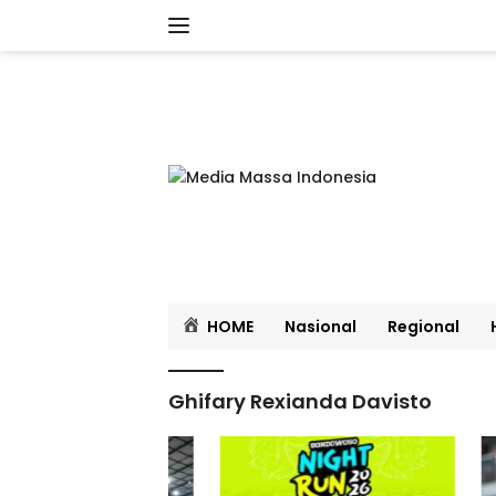
Langsung
ke
konten
HOME
Nasional
Regional
Ghifary Rexianda Davisto