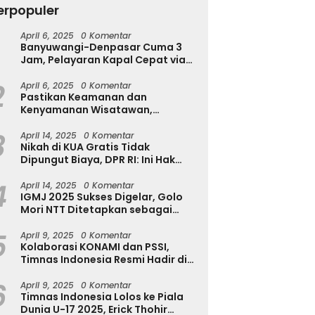
erpopuler
April 6, 2025
0 Komentar
Tekan Kecanduan Gadget,
Banyuwangi-Denpasar Cuma 3
Dinkominfostasandi
h Diserang Rayap
T
Jam, Pelayaran Kapal Cepat via
Purworejo Kenalkan Formula
a Disadari? Kenali
u
Pantai Marina Boom Tujuan
3S untuk Pelajar
a Awalnya Sebelum
T
2
Denpasar Segera Dibuka
April 6, 2025
0 Komentar
sakan Makin Parah
Pastikan Keamanan dan
Kenyamanan Wisatawan,
Kapolres Jember Turun Langsung
3
Tinjau Destinasi Wisata
April 14, 2025
0 Komentar
Nikah di KUA Gratis Tidak
Dipungut Biaya, DPR RI: Ini Hak
Masyarakat!
4
April 14, 2025
0 Komentar
IGMJ 2025 Sukses Digelar, Golo
Mori NTT Ditetapkan sebagai
Pusat Festival Jazz Internasional
5
April 9, 2025
0 Komentar
Kolaborasi KONAMI dan PSSI,
Timnas Indonesia Resmi Hadir di
eFootball
6
April 9, 2025
0 Komentar
Timnas Indonesia Lolos ke Piala
Dunia U-17 2025, Erick Thohir