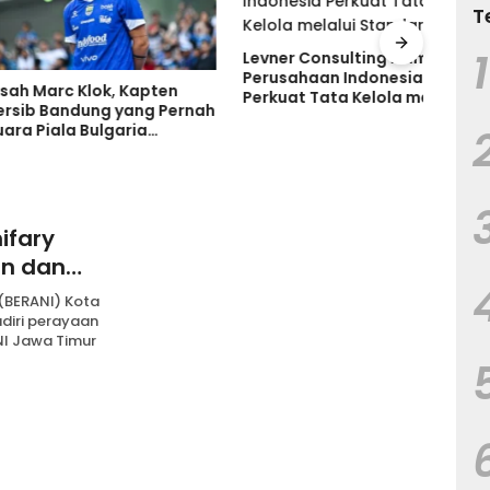
T
1
Levner Consulting Dampingi
Perusahaan Indonesia
arc Klok, Kapten
Ruma
Perkuat Tata Kelola melalui
Bandung yang Pernah
Tanp
Standar ISO
ala Bulgaria
Tand
 Bersinar di
Keru
ia
ifary
an dan
(BERANI) Kota
diri perayaan
NI Jawa Timur