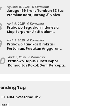
Ingatkan Ini
7
Agustus 6, 2026
0 Komentar
Juragan99 Trans Tambah 33 Bus
Premium Baru, Borong 31 Volvo
B11R dan 2 Double Decker Scania
8
di GIIAS 2026
April 9, 2025
0 Komentar
Prabowo Tegaskan Indonesia
Siap Berperan Aktif dalam
Penyelesaian Konflik Gaza
9
April 9, 2025
0 Komentar
Prabowo Pangkas Birokrasi
Pertanian, Pastikan Anggaran
Negara Langsung ke Petani
10
April 9, 2025
0 Komentar
Prabowo Hapus Kuota Impor
Komoditas Pokok Demi Percepat
Perdagangan dan Turunkan
Harga
rending Tag
PT ABM Investama Tbk
pssi