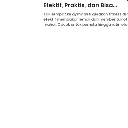
Efektif, Praktis, dan Bisa
Menggantikan Gym
Tak sempat ke gym? Ini 6 gerakan fitness di
efektif membakar lemak dan membentuk oto
mahal. Cocok untuk pemula hingga rutin ola