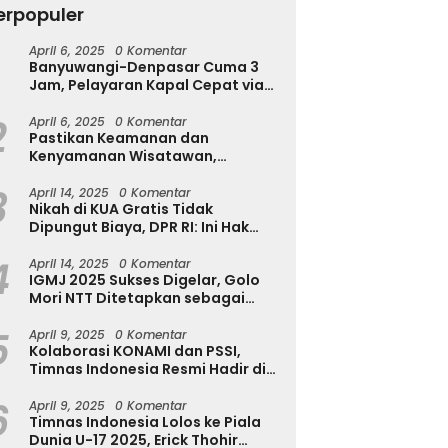
erpopuler
April 6, 2025
0 Komentar
h Diserang Rayap
Tekan Kecanduan Gadget,
Banyuwangi-Denpasar Cuma 3
a Disadari? Kenali
Dinkominfostasandi
T
Jam, Pelayaran Kapal Cepat via
a Awalnya Sebelum
Purworejo Kenalkan Formula
u
Pantai Marina Boom Tujuan
sakan Makin Parah
3S untuk Pelajar
T
2
Denpasar Segera Dibuka
April 6, 2025
0 Komentar
Pastikan Keamanan dan
Kenyamanan Wisatawan,
Kapolres Jember Turun Langsung
3
Tinjau Destinasi Wisata
April 14, 2025
0 Komentar
Nikah di KUA Gratis Tidak
Dipungut Biaya, DPR RI: Ini Hak
Masyarakat!
4
April 14, 2025
0 Komentar
IGMJ 2025 Sukses Digelar, Golo
Mori NTT Ditetapkan sebagai
Pusat Festival Jazz Internasional
5
April 9, 2025
0 Komentar
Kolaborasi KONAMI dan PSSI,
Timnas Indonesia Resmi Hadir di
eFootball
6
April 9, 2025
0 Komentar
Timnas Indonesia Lolos ke Piala
Dunia U-17 2025, Erick Thohir