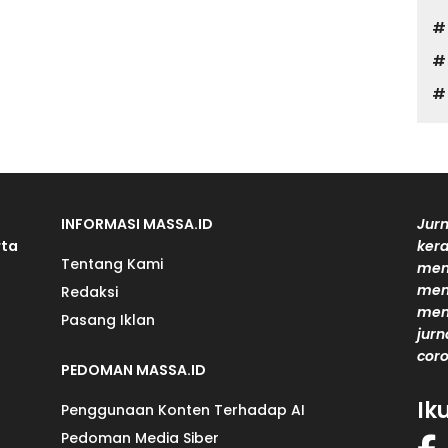
INFORMASI MASSA.ID
Jurn
rta
kera
Tentang Kami
men
mem
Redaksi
men
Pasang Iklan
jurn
coro
PEDOMAN MASSA.ID
Ik
Penggunaan Konten Terhadap AI
Pedoman Media Siber