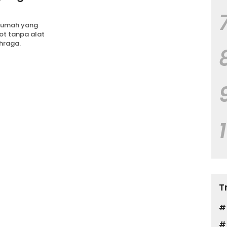
 rumah yang
t tanpa alat
hraga.
T