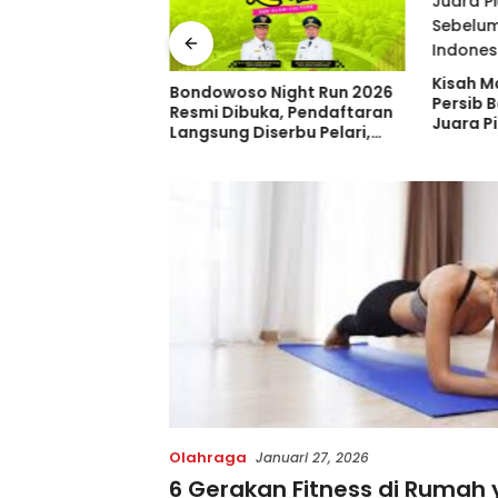
Kisah M
 Trans Tambah 33
Bondowoso Night Run 2026
Persib 
m Baru, Borong 31
Resmi Dibuka, Pendaftaran
Juara Pi
dan 2 Double
Langsung Diserbu Pelari,
Sebelum
ia di GIIAS 2026
Slot Terbatas!
Indones
Olahraga
Januari 27, 2026
6 Gerakan Fitness di Rumah