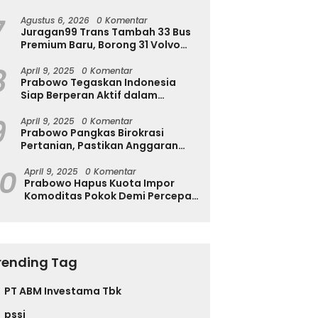
Ingatkan Ini
7
Agustus 6, 2026
0 Komentar
Juragan99 Trans Tambah 33 Bus
Premium Baru, Borong 31 Volvo
B11R dan 2 Double Decker Scania
8
di GIIAS 2026
April 9, 2025
0 Komentar
Prabowo Tegaskan Indonesia
Siap Berperan Aktif dalam
Penyelesaian Konflik Gaza
9
April 9, 2025
0 Komentar
Prabowo Pangkas Birokrasi
Pertanian, Pastikan Anggaran
Negara Langsung ke Petani
10
April 9, 2025
0 Komentar
Prabowo Hapus Kuota Impor
Komoditas Pokok Demi Percepat
Perdagangan dan Turunkan
Harga
rending Tag
PT ABM Investama Tbk
pssi