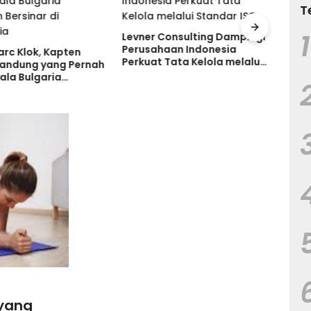
T
1
Levner Consulting Dampingi
Ruma
Perusahaan Indonesia
Tanp
arc Klok, Kapten
Perkuat Tata Kelola melalui
Tand
Bandung yang Pernah
Standar ISO
Keru
ala Bulgaria
 Bersinar di
ia
 yang