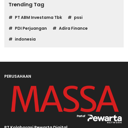
Trending Tag
PT ABM Investama Tbk
pssi
PDI Perjuangan
Adira Finance
indonesia
PERUSAHAAN
PT Kolaborasi Pewarta Digital