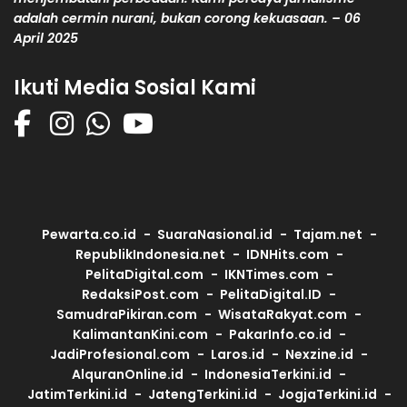
adalah cermin nurani, bukan corong kekuasaan. – 06
April 2025
Ikuti Media Sosial Kami
Pewarta.co.id
SuaraNasional.id
Tajam.net
RepublikIndonesia.net
IDNHits.com
PelitaDigital.com
IKNTimes.com
RedaksiPost.com
PelitaDigital.ID
SamudraPikiran.com
WisataRakyat.com
KalimantanKini.com
PakarInfo.co.id
JadiProfesional.com
Laros.id
Nexzine.id
AlquranOnline.id
IndonesiaTerkini.id
JatimTerkini.id
JatengTerkini.id
JogjaTerkini.id