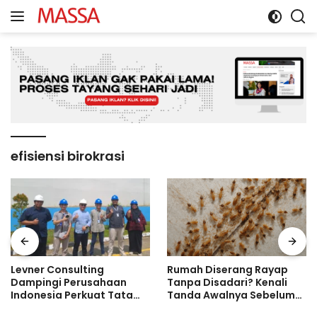
Langsung
ke
konten
efisiensi birokrasi
Levner Consulting
Rumah Diserang Rayap
Dampingi Perusahaan
Tanpa Disadari? Kenali
Indonesia Perkuat Tata
Tanda Awalnya Sebelum
Kelola melalui Standar ISO
Kerusakan Makin Parah