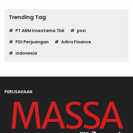
Trending Tag
PT ABM Investama Tbk
pssi
PDI Perjuangan
Adira Finance
indonesia
PERUSAHAAN