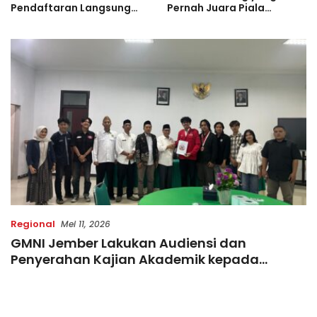
Pendaftaran Langsung
Pernah Juara Piala
Diserbu Pelari, Slot
Bulgaria Sebelum Bersinar
Terbatas!
di Indonesia
Regional
Mei 11, 2026
GMNI Jember Lakukan Audiensi dan
Penyerahan Kajian Akademik kepada
Rektorat UIN KHAS Jember