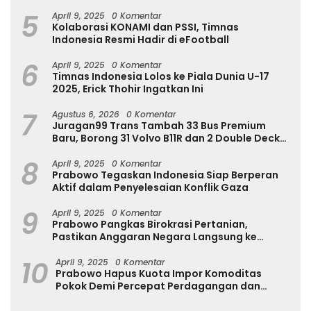
Internasional
5
April 9, 2025
0 Komentar
Kolaborasi KONAMI dan PSSI, Timnas
Indonesia Resmi Hadir di eFootball
6
April 9, 2025
0 Komentar
Timnas Indonesia Lolos ke Piala Dunia U-17
2025, Erick Thohir Ingatkan Ini
7
Agustus 6, 2026
0 Komentar
Juragan99 Trans Tambah 33 Bus Premium
Baru, Borong 31 Volvo B11R dan 2 Double Decker
Scania di GIIAS 2026
8
April 9, 2025
0 Komentar
Prabowo Tegaskan Indonesia Siap Berperan
Aktif dalam Penyelesaian Konflik Gaza
9
April 9, 2025
0 Komentar
Prabowo Pangkas Birokrasi Pertanian,
Pastikan Anggaran Negara Langsung ke
Petani
10
April 9, 2025
0 Komentar
Prabowo Hapus Kuota Impor Komoditas
Pokok Demi Percepat Perdagangan dan
Turunkan Harga