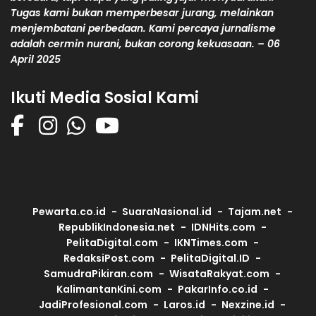
Tugas kami bukan memperbesar jurang, melainkan
menjembatani perbedaan. Kami percaya jurnalisme
adalah cermin nurani, bukan corong kekuasaan. – 06
April 2025
Ikuti Media Sosial Kami
Pewarta.co.id
SuaraNasional.id
Tajam.net
RepublikIndonesia.net
IDNHits.com
PelitaDigital.com
IKNTimes.com
RedaksiPost.com
PelitaDigital.ID
SamudraPikiran.com
WisataRakyat.com
KalimantanKini.com
PakarInfo.co.id
JadiProfesional.com
Laros.id
Nexzine.id