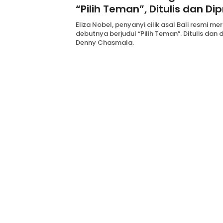
“Pilih Teman”, Ditulis dan Di
Denny Chasmala
Eliza Nobel, penyanyi cilik asal Bali resmi meri
debutnya berjudul “Pilih Teman”. Ditulis dan 
Denny Chasmala.