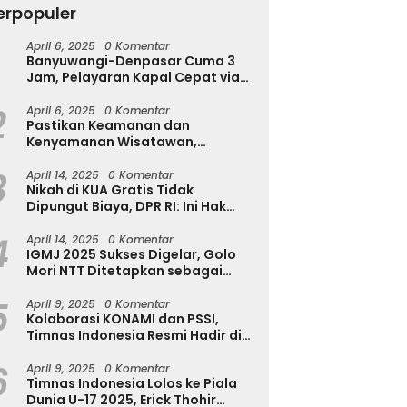
erpopuler
T
u
April 6, 2025
0 Komentar
h Diserang Rayap
Tekan Kecanduan Gadget,
Banyuwangi-Denpasar Cuma 3
T
a Disadari? Kenali
Dinkominfostasandi
Jam, Pelayaran Kapal Cepat via
a Awalnya Sebelum
Purworejo Kenalkan Formula
Pantai Marina Boom Tujuan
sakan Makin Parah
3S untuk Pelajar
2
Denpasar Segera Dibuka
April 6, 2025
0 Komentar
Pastikan Keamanan dan
Kenyamanan Wisatawan,
Kapolres Jember Turun Langsung
3
Tinjau Destinasi Wisata
April 14, 2025
0 Komentar
Nikah di KUA Gratis Tidak
Dipungut Biaya, DPR RI: Ini Hak
Masyarakat!
4
April 14, 2025
0 Komentar
IGMJ 2025 Sukses Digelar, Golo
Mori NTT Ditetapkan sebagai
Pusat Festival Jazz Internasional
5
April 9, 2025
0 Komentar
Kolaborasi KONAMI dan PSSI,
Timnas Indonesia Resmi Hadir di
eFootball
6
April 9, 2025
0 Komentar
Timnas Indonesia Lolos ke Piala
Dunia U-17 2025, Erick Thohir