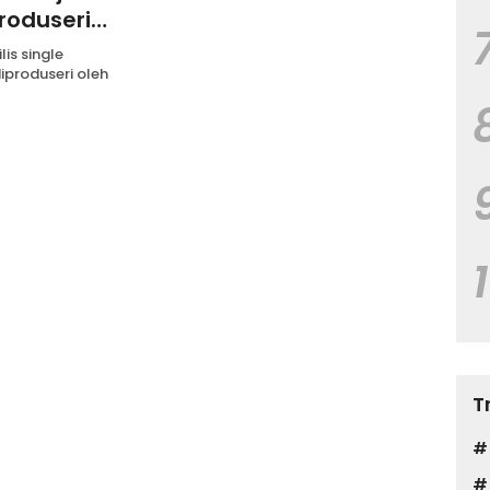
produseri
lis single
diproduseri oleh
T