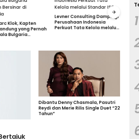
T
1
Levner Consulting Dampingi
Ruma
Perusahaan Indonesia
Tanp
arc Klok, Kapten
Perkuat Tata Kelola melalui
Tand
Bandung yang Pernah
Standar ISO
Keru
ala Bulgaria
 Bersinar di
ia
Dibantu Denny Chasmala, Pasutri
Reydi dan Merie Rilis Single Duet “22
Tahun”
 Bertajuk