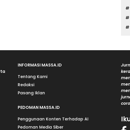
INFORMASI MASSA.ID
Jurn
rta
kera
Tentang Kami
men
mem
Redaksi
men
Pasang Iklan
jurn
coro
PEDOMAN MASSA.ID
Ik
Penggunaan Konten Terhadap AI
Pedoman Media Siber