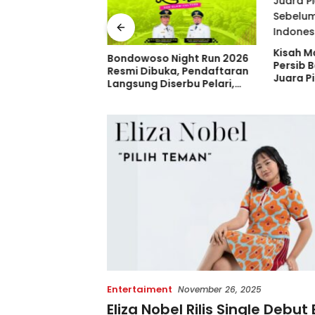
Kisah M
 Trans Tambah 33
Bondowoso Night Run 2026
Persib 
m Baru, Borong 31
Resmi Dibuka, Pendaftaran
Juara Pi
dan 2 Double
Langsung Diserbu Pelari,
Sebelum
ia di GIIAS 2026
Slot Terbatas!
Indones
Entertaiment
November 26, 2025
Eliza Nobel Rilis Single Debut