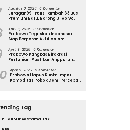
Ingatkan Ini
7
Agustus 6, 2026
0 Komentar
Juragan99 Trans Tambah 33 Bus
Premium Baru, Borong 31 Volvo
B11R dan 2 Double Decker Scania
8
di GIIAS 2026
April 9, 2025
0 Komentar
Prabowo Tegaskan Indonesia
Siap Berperan Aktif dalam
Penyelesaian Konflik Gaza
9
April 9, 2025
0 Komentar
Prabowo Pangkas Birokrasi
Pertanian, Pastikan Anggaran
Negara Langsung ke Petani
10
April 9, 2025
0 Komentar
Prabowo Hapus Kuota Impor
Komoditas Pokok Demi Percepat
Perdagangan dan Turunkan
Harga
rending Tag
PT ABM Investama Tbk
pssi