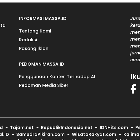
INFORMASI MASSA.ID
Jurn
rta
kera
Tentang Kami
men
mem
Redaksi
men
Pasang Iklan
jurn
coro
PEDOMAN MASSA.ID
Ik
Penggunaan Konten Terhadap AI
Pedoman Media Siber
id
Tajam.net
RepublikIndonesia.net
IDNHits.com
Pe
al.ID
SamudraPikiran.com
WisataRakyat.com
Kalima