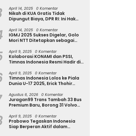
Kapolres Jember Turun Langsung
3
Tinjau Destinasi Wisata
April 14, 2025
0 Komentar
Nikah di KUA Gratis Tidak
Dipungut Biaya, DPR RI: Ini Hak
Masyarakat!
4
April 14, 2025
0 Komentar
IGMJ 2025 Sukses Digelar, Golo
Mori NTT Ditetapkan sebagai
Pusat Festival Jazz Internasional
5
April 9, 2025
0 Komentar
Kolaborasi KONAMI dan PSSI,
Timnas Indonesia Resmi Hadir di
eFootball
6
April 9, 2025
0 Komentar
Timnas Indonesia Lolos ke Piala
Dunia U-17 2025, Erick Thohir
Ingatkan Ini
7
Agustus 6, 2026
0 Komentar
Juragan99 Trans Tambah 33 Bus
Premium Baru, Borong 31 Volvo
B11R dan 2 Double Decker Scania
8
di GIIAS 2026
April 9, 2025
0 Komentar
Prabowo Tegaskan Indonesia
Siap Berperan Aktif dalam
Penyelesaian Konflik Gaza