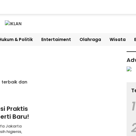
Hukum & Politik
Entertaiment
Olahraga
Wisata
Adv
T
1
si Praktis
erti Baru!
ofa Jakarta
h higienis,