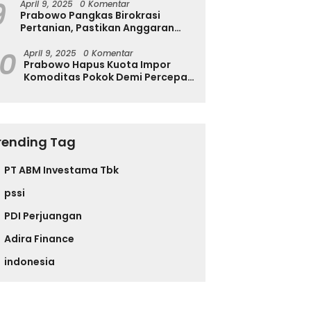
9
April 9, 2025
0 Komentar
Prabowo Pangkas Birokrasi
Pertanian, Pastikan Anggaran
Negara Langsung ke Petani
10
April 9, 2025
0 Komentar
Prabowo Hapus Kuota Impor
Komoditas Pokok Demi Percepat
Perdagangan dan Turunkan
Harga
rending Tag
PT ABM Investama Tbk
pssi
PDI Perjuangan
Adira Finance
indonesia