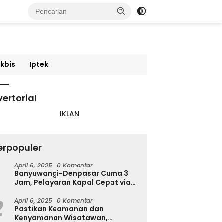
Ekbis
Iptek
ertorial
erpopuler
April 6, 2025
0 Komentar
Banyuwangi-Denpasar Cuma 3
Jam, Pelayaran Kapal Cepat via
Pantai Marina Boom Tujuan
2
Denpasar Segera Dibuka
April 6, 2025
0 Komentar
Pastikan Keamanan dan
Kenyamanan Wisatawan,