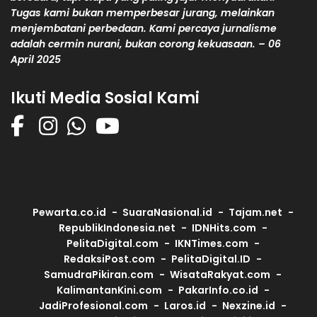
Tugas kami bukan memperbesar jurang, melainkan
menjembatani perbedaan. Kami percaya jurnalisme
adalah cermin nurani, bukan corong kekuasaan. – 06
April 2025
Ikuti Media Sosial Kami
Pewarta.co.id
SuaraNasional.id
Tajam.net
RepublikIndonesia.net
IDNHits.com
PelitaDigital.com
IKNTimes.com
RedaksiPost.com
PelitaDigital.ID
SamudraPikiran.com
WisataRakyat.com
KalimantanKini.com
PakarInfo.co.id
JadiProfesional.com
Laros.id
Nexzine.id