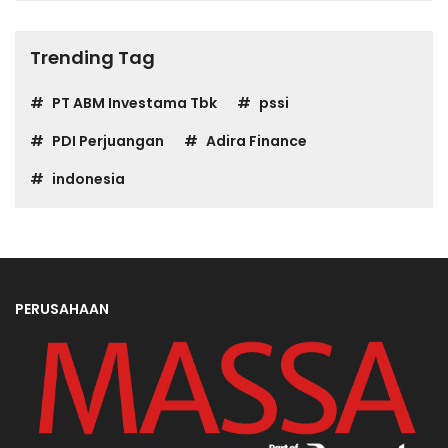
Trending Tag
PT ABM Investama Tbk
pssi
PDI Perjuangan
Adira Finance
indonesia
PERUSAHAAN