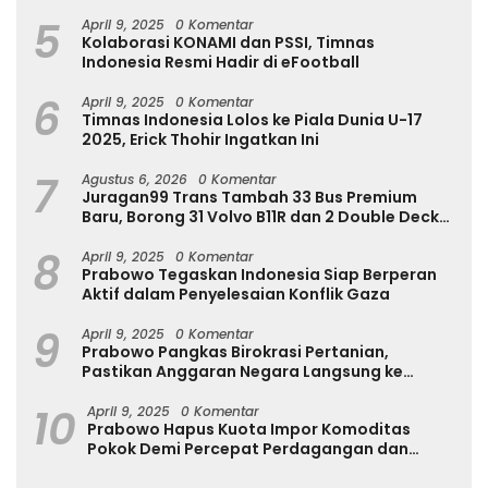
Internasional
5
April 9, 2025
0 Komentar
Kolaborasi KONAMI dan PSSI, Timnas
Indonesia Resmi Hadir di eFootball
6
April 9, 2025
0 Komentar
Timnas Indonesia Lolos ke Piala Dunia U-17
2025, Erick Thohir Ingatkan Ini
7
Agustus 6, 2026
0 Komentar
Juragan99 Trans Tambah 33 Bus Premium
Baru, Borong 31 Volvo B11R dan 2 Double Decker
Scania di GIIAS 2026
8
April 9, 2025
0 Komentar
Prabowo Tegaskan Indonesia Siap Berperan
Aktif dalam Penyelesaian Konflik Gaza
9
April 9, 2025
0 Komentar
Prabowo Pangkas Birokrasi Pertanian,
Pastikan Anggaran Negara Langsung ke
Petani
10
April 9, 2025
0 Komentar
Prabowo Hapus Kuota Impor Komoditas
Pokok Demi Percepat Perdagangan dan
Turunkan Harga