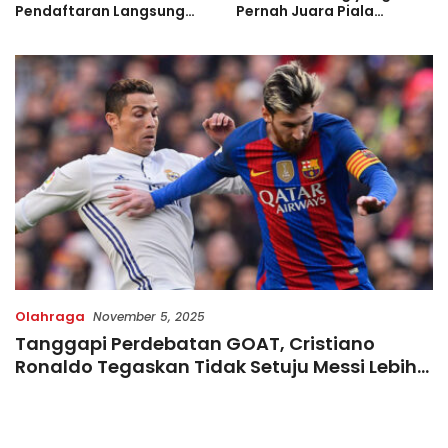
Pendaftaran Langsung
Pernah Juara Piala
Diserbu Pelari, Slot
Bulgaria Sebelum Bersinar
Terbatas!
di Indonesia
Olahraga
November 5, 2025
Tanggapi Perdebatan GOAT, Cristiano
Ronaldo Tegaskan Tidak Setuju Messi Lebih
Baik Darinya