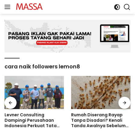
Langsung
ke
konten
cara naik followers lemon8
Levner Consulting
Rumah Diserang Rayap
Dampingi Perusahaan
Tanpa Disadari? Kenali
Indonesia Perkuat Tata
Tanda Awalnya Sebelum
Kelola melalui Standar ISO
Kerusakan Makin Parah