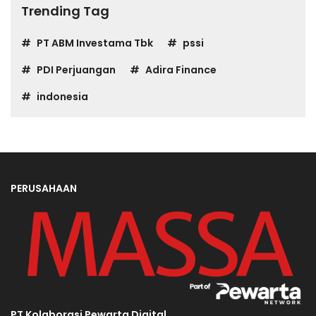
Trending Tag
PT ABM Investama Tbk
pssi
PDI Perjuangan
Adira Finance
indonesia
PERUSAHAAN
PT Kolaborasi Pewarta Digital