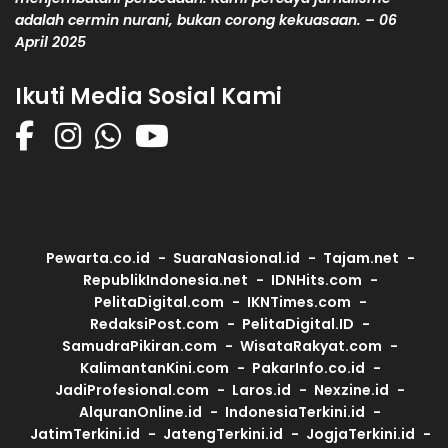
adalah cermin nurani, bukan corong kekuasaan. – 06
April 2025
Ikuti Media Sosial Kami
Pewarta.co.id
SuaraNasional.id
Tajam.net
RepublikIndonesia.net
IDNHits.com
PelitaDigital.com
IKNTimes.com
RedaksiPost.com
PelitaDigital.ID
SamudraPikiran.com
WisataRakyat.com
KalimantanKini.com
PakarInfo.co.id
JadiProfesional.com
Laros.id
Nexzine.id
AlquranOnline.id
IndonesiaTerkini.id
JatimTerkini.id
JatengTerkini.id
JogjaTerkini.id