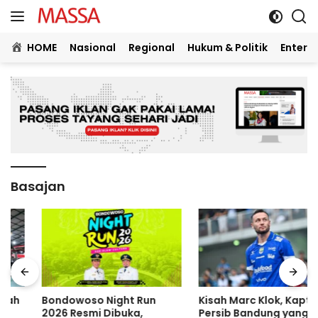
Langsung
ke
konten
HOME
Nasional
Regional
Hukum & Politik
Entert
Basajan
Bondowoso Night Run
Kisah Marc Klok, Kapten
2026 Resmi Dibuka,
Persib Bandung yang