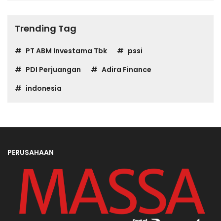
Trending Tag
PT ABM Investama Tbk
pssi
PDI Perjuangan
Adira Finance
indonesia
PERUSAHAAN