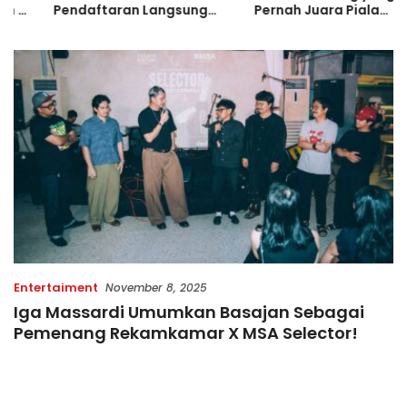
Pendaftaran Langsung
Pernah Juara Piala
Diserbu Pelari, Slot
Bulgaria Sebelum Bersinar
Terbatas!
di Indonesia
Entertaiment
November 8, 2025
Iga Massardi Umumkan Basajan Sebagai
Pemenang Rekamkamar X MSA Selector!