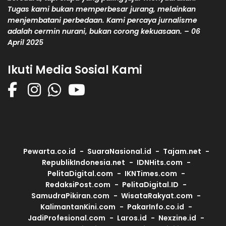
Tugas kami bukan memperbesar jurang, melainkan
menjembatani perbedaan. Kami percaya jurnalisme
adalah cermin nurani, bukan corong kekuasaan. – 06
April 2025
Ikuti Media Sosial Kami
Pewarta.co.id
SuaraNasional.id
Tajam.net
RepublikIndonesia.net
IDNHits.com
PelitaDigital.com
IKNTimes.com
RedaksiPost.com
PelitaDigital.ID
SamudraPikiran.com
WisataRakyat.com
KalimantanKini.com
PakarInfo.co.id
JadiProfesional.com
Laros.id
Nexzine.id