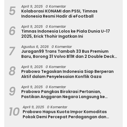
Internasional
5
April 9, 2025
0 Komentar
Kolaborasi KONAMI dan PSSI, Timnas
Indonesia Resmi Hadir di eFootball
6
April 9, 2025
0 Komentar
Timnas Indonesia Lolos ke Piala Dunia U-17
2025, Erick Thohir Ingatkan Ini
7
Agustus 6, 2026
0 Komentar
Juragan99 Trans Tambah 33 Bus Premium
Baru, Borong 31 Volvo B11R dan 2 Double Decker
Scania di GIIAS 2026
8
April 9, 2025
0 Komentar
Prabowo Tegaskan Indonesia Siap Berperan
Aktif dalam Penyelesaian Konflik Gaza
9
April 9, 2025
0 Komentar
Prabowo Pangkas Birokrasi Pertanian,
Pastikan Anggaran Negara Langsung ke
Petani
10
April 9, 2025
0 Komentar
Prabowo Hapus Kuota Impor Komoditas
Pokok Demi Percepat Perdagangan dan
Turunkan Harga