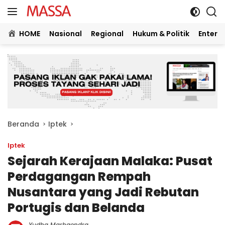
Langsung
ke
konten
HOME
Nasional
Regional
Hukum & Politik
Entert
Beranda
Iptek
Iptek
Sejarah Kerajaan Malaka: Pusat
Perdagangan Rempah
Nusantara yang Jadi Rebutan
Portugis dan Belanda
Yudha Marhaendra