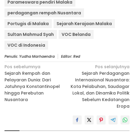
Parameswara pendiri Malaka
perdagangan rempah Nusantara
Portugis di Malaka
Sejarah Kerajaan Malaka
Sultan Mahmud Syah
VOC Belanda
VOC di Indonesia
Penulis: Yudha Marhaendra
Editor: Red
Navigasi
Pos sebelumnya
Pos selanjutnya
Sejarah Rempah dan
Sejarah Perdagangan
pos
Pelayaran Dunia: Dari
Internasional Nusantara:
Jatuhnya Konstantinopel
Kota Pelabuhan, Saudagar
hingga Perebutan
Lokal, dan Dinamika Politik
Nusantara
Sebelum Kedatangan
Eropa