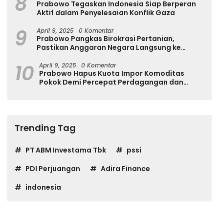
8
Prabowo Tegaskan Indonesia Siap Berperan
Aktif dalam Penyelesaian Konflik Gaza
9
April 9, 2025
0 Komentar
Prabowo Pangkas Birokrasi Pertanian,
Pastikan Anggaran Negara Langsung ke
Petani
10
April 9, 2025
0 Komentar
Prabowo Hapus Kuota Impor Komoditas
Pokok Demi Percepat Perdagangan dan
Turunkan Harga
Trending Tag
PT ABM Investama Tbk
pssi
PDI Perjuangan
Adira Finance
indonesia