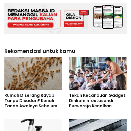
Nusantara
Rekomendasi untuk kamu
Rumah Diserang Rayap
Tekan Kecanduan Gadget,
Tanpa Disadari? Kenali
Dinkominfostasandi
Tanda Awalnya Sebelum
Purworejo Kenalkan
Kerusakan Makin Parah
Formula 3S untuk Pelajar