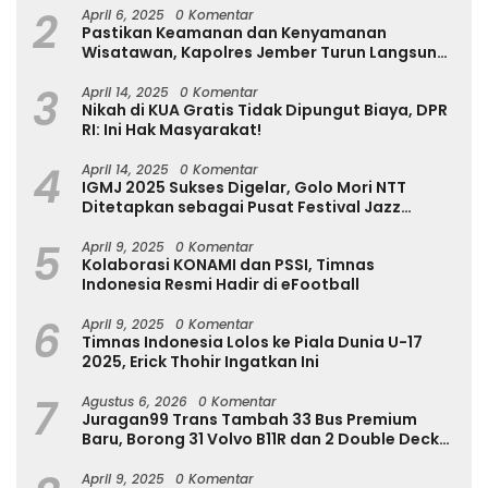
2
April 6, 2025
0 Komentar
Pastikan Keamanan dan Kenyamanan
Wisatawan, Kapolres Jember Turun Langsung
Tinjau Destinasi Wisata
3
April 14, 2025
0 Komentar
Nikah di KUA Gratis Tidak Dipungut Biaya, DPR
RI: Ini Hak Masyarakat!
4
April 14, 2025
0 Komentar
IGMJ 2025 Sukses Digelar, Golo Mori NTT
Ditetapkan sebagai Pusat Festival Jazz
Internasional
5
April 9, 2025
0 Komentar
Kolaborasi KONAMI dan PSSI, Timnas
Indonesia Resmi Hadir di eFootball
6
April 9, 2025
0 Komentar
Timnas Indonesia Lolos ke Piala Dunia U-17
2025, Erick Thohir Ingatkan Ini
7
Agustus 6, 2026
0 Komentar
Juragan99 Trans Tambah 33 Bus Premium
Baru, Borong 31 Volvo B11R dan 2 Double Decker
Scania di GIIAS 2026
April 9, 2025
0 Komentar