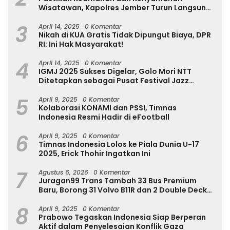
Wisatawan, Kapolres Jember Turun Langsung
Tinjau Destinasi Wisata
3
April 14, 2025
0 Komentar
Nikah di KUA Gratis Tidak Dipungut Biaya, DPR
RI: Ini Hak Masyarakat!
4
April 14, 2025
0 Komentar
IGMJ 2025 Sukses Digelar, Golo Mori NTT
Ditetapkan sebagai Pusat Festival Jazz
Internasional
5
April 9, 2025
0 Komentar
Kolaborasi KONAMI dan PSSI, Timnas
Indonesia Resmi Hadir di eFootball
6
April 9, 2025
0 Komentar
Timnas Indonesia Lolos ke Piala Dunia U-17
2025, Erick Thohir Ingatkan Ini
7
Agustus 6, 2026
0 Komentar
Juragan99 Trans Tambah 33 Bus Premium
Baru, Borong 31 Volvo B11R dan 2 Double Decker
Scania di GIIAS 2026
8
April 9, 2025
0 Komentar
Prabowo Tegaskan Indonesia Siap Berperan
Aktif dalam Penyelesaian Konflik Gaza