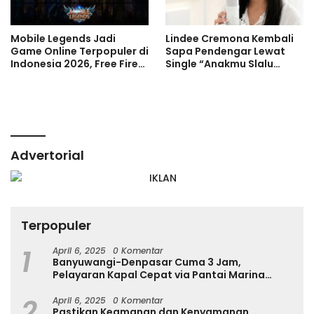
Mobile Legends Jadi
Lindee Cremona Kembali
Game Online Terpopuler di
Sapa Pendengar Lewat
Indonesia 2026, Free Fire
Single “Anakmu Slalu
dan Roblox Menyusul
Cinta”
Advertorial
Terpopuler
1
April 6, 2025
0 Komentar
Banyuwangi-Denpasar Cuma 3 Jam,
Pelayaran Kapal Cepat via Pantai Marina
Boom Tujuan Denpasar Segera Dibuka
2
April 6, 2025
0 Komentar
Pastikan Keamanan dan Kenyamanan