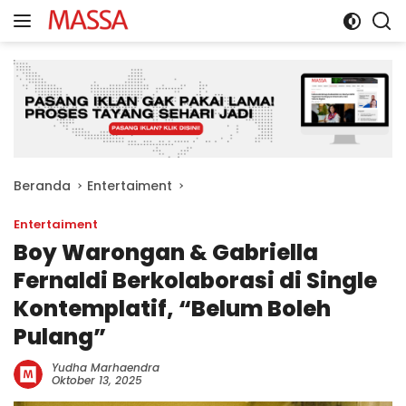
Langsung
ke
konten
Beranda
Entertaiment
Entertaiment
Boy Warongan & Gabriella
Fernaldi Berkolaborasi di Single
Kontemplatif, “Belum Boleh
Pulang”
Yudha Marhaendra
Oktober 13, 2025