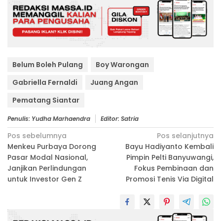
Belum Boleh Pulang
Boy Warongan
Gabriella Fernaldi
Juang Angan
Pematang Siantar
Penulis: Yudha Marhaendra
Editor: Satria
Navigasi
Pos sebelumnya
Pos selanjutnya
Menkeu Purbaya Dorong
Bayu Hadiyanto Kembali
pos
Pasar Modal Nasional,
Pimpin Pelti Banyuwangi,
Janjikan Perlindungan
Fokus Pembinaan dan
untuk Investor Gen Z
Promosi Tenis Via Digital