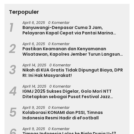
Terpopuler
1
April 6, 2025
0 Komentar
Banyuwangi-Denpasar Cuma 3 Jam,
Pelayaran Kapal Cepat via Pantai Marina
Boom Tujuan Denpasar Segera Dibuka
2
April 6, 2025
0 Komentar
Pastikan Keamanan dan Kenyamanan
Wisatawan, Kapolres Jember Turun Langsung
Tinjau Destinasi Wisata
3
April 14, 2025
0 Komentar
Nikah di KUA Gratis Tidak Dipungut Biaya, DPR
RI: Ini Hak Masyarakat!
4
April 14, 2025
0 Komentar
IGMJ 2025 Sukses Digelar, Golo Mori NTT
Ditetapkan sebagai Pusat Festival Jazz
Internasional
5
April 9, 2025
0 Komentar
Kolaborasi KONAMI dan PSSI, Timnas
Indonesia Resmi Hadir di eFootball
6
April 9, 2025
0 Komentar
Timnas Indonesia Lolos ke Piala Dunia U-17