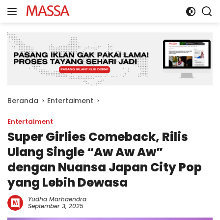
Langsung
ke
konten
Beranda
Entertaiment
Entertaiment
Super Girlies Comeback, Rilis
Ulang Single “Aw Aw Aw”
dengan Nuansa Japan City Pop
yang Lebih Dewasa
Yudha Marhaendra
September 3, 2025