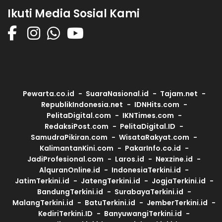
Ikuti Media Sosial Kami
Pewarta.co.id
SuaraNasional.id
Tajam.net
RepublikIndonesia.net
IDNHits.com
PelitaDigital.com
IKNTimes.com
RedaksiPost.com
PelitaDigital.ID
SamudraPikiran.com
WisataRakyat.com
KalimantanKini.com
PakarInfo.co.id
JadiProfesional.com
Laros.id
Nexzine.id
AlquranOnline.id
IndonesiaTerkini.id
JatimTerkini.id
JatengTerkini.id
JogjaTerkini.id
BandungTerkini.id
SurabayaTerkini.id
MalangTerkini.id
BatuTerkini.id
JemberTerkini.id
KediriTerkini.ID
BanyuwangiTerkini.id