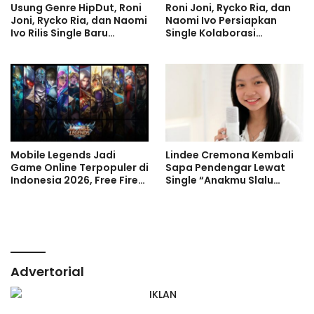
Usung Genre HipDut, Roni
Roni Joni, Rycko Ria, dan
Joni, Rycko Ria, dan Naomi
Naomi Ivo Persiapkan
Ivo Rilis Single Baru
Single Kolaborasi
Dopamine ‘Bukan Haluuu’
Dopamine ‘Bukan Haluuu’
Mobile Legends Jadi
Lindee Cremona Kembali
Game Online Terpopuler di
Sapa Pendengar Lewat
Indonesia 2026, Free Fire
Single “Anakmu Slalu
dan Roblox Menyusul
Cinta”
Advertorial