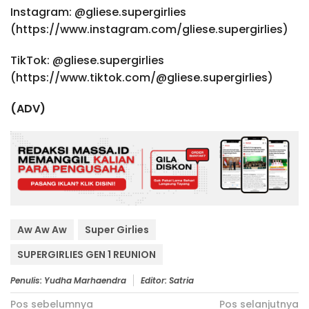
Instagram: @gliese.supergirlies
(https://www.instagram.com/gliese.supergirlies)
TikTok: @gliese.supergirlies
(https://www.tiktok.com/@gliese.supergirlies)
(ADV)
Aw Aw Aw
Super Girlies
SUPERGIRLIES GEN 1 REUNION
Penulis: Yudha Marhaendra
Editor: Satria
Navigasi
Pos sebelumnya
Pos selanjutnya