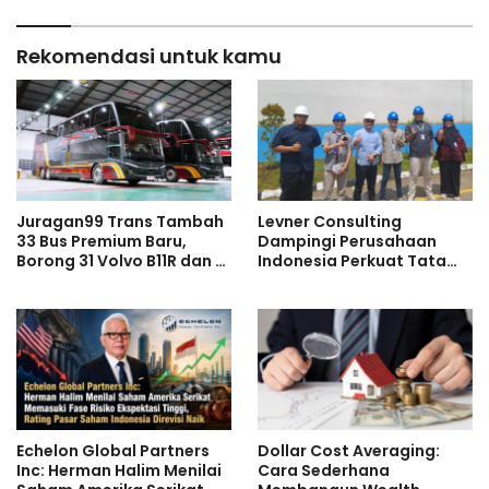
Rekomendasi untuk kamu
Juragan99 Trans Tambah
Levner Consulting
33 Bus Premium Baru,
Dampingi Perusahaan
Borong 31 Volvo B11R dan 2
Indonesia Perkuat Tata
Double Decker Scania di
Kelola melalui Standar ISO
GIIAS 2026
Echelon Global Partners
Dollar Cost Averaging:
Inc: Herman Halim Menilai
Cara Sederhana