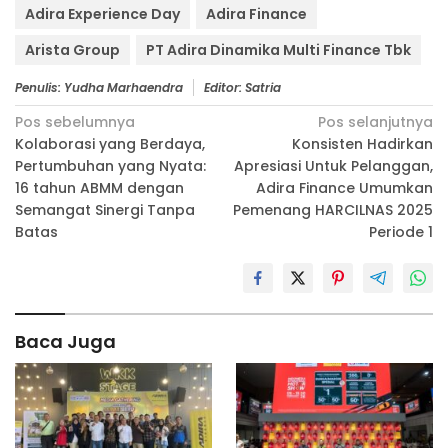
Adira Experience Day
Adira Finance
Arista Group
PT Adira Dinamika Multi Finance Tbk
Penulis: Yudha Marhaendra
Editor: Satria
Navigasi
Pos sebelumnya
Pos selanjutnya
Kolaborasi yang Berdaya,
Konsisten Hadirkan
pos
Pertumbuhan yang Nyata:
Apresiasi Untuk Pelanggan,
16 tahun ABMM dengan
Adira Finance Umumkan
Semangat Sinergi Tanpa
Pemenang HARCILNAS 2025
Batas
Periode 1
Baca Juga