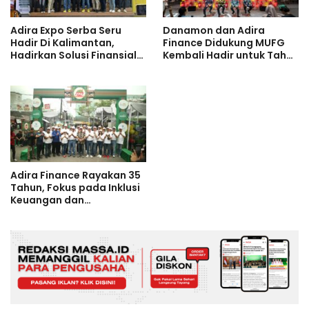
Adira Expo Serba Seru
Danamon dan Adira
Hadir Di Kalimantan,
Finance Didukung MUFG
Hadirkan Solusi Finansial
Kembali Hadir untuk Tahun
Lengkap Dengan Promo
Kelima di Indonesia
Menarik
International Motor Show
Jakarta 2026
Adira Finance Rayakan 35
Tahun, Fokus pada Inklusi
Keuangan dan
Transformasi Digital