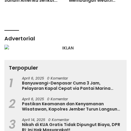
Saham Amerika Serikat
Membangun Wealth
Memasuki Fase Risiko
Secara Konsisten
Ekspektasi Tinggi, Rating
Pasar Saham Indonesia
Direvisi Naik
Advertorial
Terpopuler
1
April 6, 2025
0 Komentar
Banyuwangi-Denpasar Cuma 3 Jam,
Pelayaran Kapal Cepat via Pantai Marina
Boom Tujuan Denpasar Segera Dibuka
2
April 6, 2025
0 Komentar
Pastikan Keamanan dan Kenyamanan
Wisatawan, Kapolres Jember Turun Langsung
Tinjau Destinasi Wisata
3
April 14, 2025
0 Komentar
Nikah di KUA Gratis Tidak Dipungut Biaya, DPR
RI: Ini Hak Masyarakat!