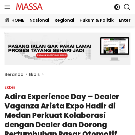
Langsung
ke
konten
HOME
Nasional
Regional
Hukum & Politik
Entert
Beranda
Ekbis
Ekbis
Adira Experience Day – Dealer
Vaganza Arista Expo Hadir di
Medan Perkuat Kolaborasi
dengan Dealer dan Dorong
Pertumbuhan Pasar Otomotif