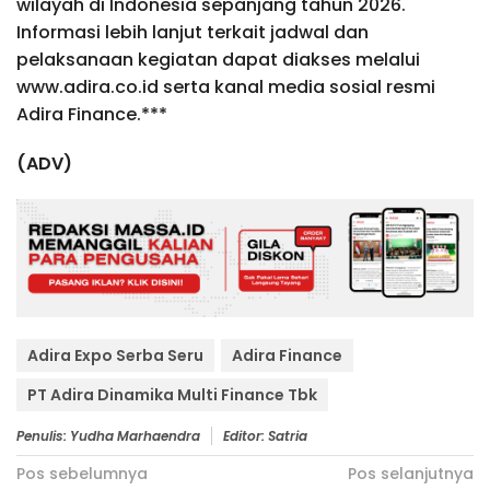
wilayah di Indonesia sepanjang tahun 2026.
Informasi lebih lanjut terkait jadwal dan
pelaksanaan kegiatan dapat diakses melalui
www.adira.co.id serta kanal media sosial resmi
Adira Finance.***
(ADV)
Adira Expo Serba Seru
Adira Finance
PT Adira Dinamika Multi Finance Tbk
Penulis: Yudha Marhaendra
Editor: Satria
Navigasi
Pos sebelumnya
Pos selanjutnya