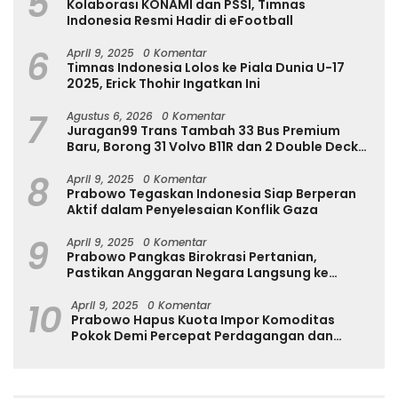
5
Kolaborasi KONAMI dan PSSI, Timnas
Indonesia Resmi Hadir di eFootball
6
April 9, 2025
0 Komentar
Timnas Indonesia Lolos ke Piala Dunia U-17
2025, Erick Thohir Ingatkan Ini
7
Agustus 6, 2026
0 Komentar
Juragan99 Trans Tambah 33 Bus Premium
Baru, Borong 31 Volvo B11R dan 2 Double Decker
Scania di GIIAS 2026
8
April 9, 2025
0 Komentar
Prabowo Tegaskan Indonesia Siap Berperan
Aktif dalam Penyelesaian Konflik Gaza
9
April 9, 2025
0 Komentar
Prabowo Pangkas Birokrasi Pertanian,
Pastikan Anggaran Negara Langsung ke
Petani
10
April 9, 2025
0 Komentar
Prabowo Hapus Kuota Impor Komoditas
Pokok Demi Percepat Perdagangan dan
Turunkan Harga