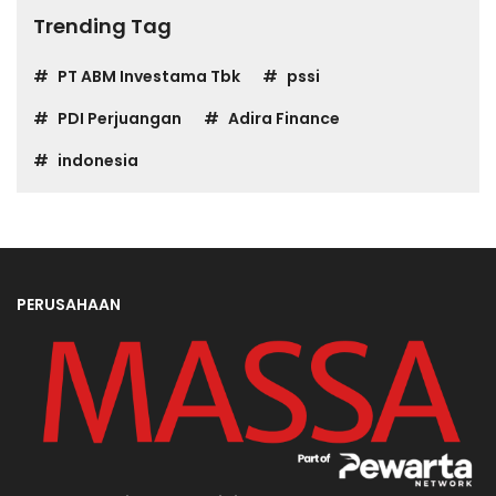
Trending Tag
PT ABM Investama Tbk
pssi
PDI Perjuangan
Adira Finance
indonesia
PERUSAHAAN