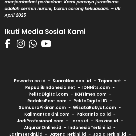
menjembatani perbedaan. Kami percaya jurnalisme
adalah cermin nurani, bukan corong kekuasaan. – 06
April 2025
Ikuti Media Sosial Kami
Pewarta.co.id
SuaraNasional.id
Tajam.net
RepublikIndonesia.net
IDNHits.com
PelitaDigital.com
IKNTimes.com
RedaksiPost.com
PelitaDigital.ID
SamudraPikiran.com
WisataRakyat.com
KalimantanKini.com
PakarInfo.co.id
JadiProfesional.com
Laros.id
Nexzine.id
AlquranOnline.id
IndonesiaTerkini.id
JatimTerkini.id
JatengTerkini.id
JogjaTerkini.id