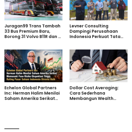
Juragan99 Trans Tambah
Levner Consulting
33 Bus Premium Baru,
Dampingi Perusahaan
Borong 31 Volvo B11R dan 2
Indonesia Perkuat Tata
Double Decker Scania di
Kelola melalui Standar ISO
GIIAS 2026
Echelon Global Partners
Dollar Cost Averaging:
Inc: Herman Halim Menilai
Cara Sederhana
Saham Amerika Serikat
Membangun Wealth
Memasuki Fase Risiko
Secara Konsisten
Ekspektasi Tinggi, Rating
Pasar Saham Indonesia
Direvisi Naik