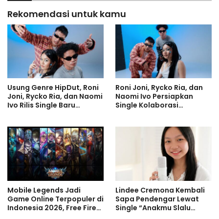
Rekomendasi untuk kamu
Usung Genre HipDut, Roni
Roni Joni, Rycko Ria, dan
Joni, Rycko Ria, dan Naomi
Naomi Ivo Persiapkan
Ivo Rilis Single Baru
Single Kolaborasi
Dopamine ‘Bukan Haluuu’
Dopamine ‘Bukan Haluuu’
Mobile Legends Jadi
Lindee Cremona Kembali
Game Online Terpopuler di
Sapa Pendengar Lewat
Indonesia 2026, Free Fire
Single “Anakmu Slalu
dan Roblox Menyusul
Cinta”