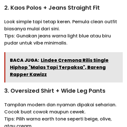
2. Kaos Polos + Jeans Straight Fit
Look simple tapi tetap keren. Pemula clean outfit
biasanya mulai dari sini.
Tips: Gunakan jeans warna light blue atau biru
pudar untuk vibe minimalis.
BACA JUGA:
Lindee Cremona Rilis Single
Hiphop "Malas Tapi Terpaksa", Bareng
Rapper Kawizz
3. Oversized Shirt + Wide Leg Pants
Tampilan modern dan nyaman dipakai seharian.
Cocok buat cowok maupun cewek.
Tips: Pilih warna earth tone seperti beige, olive,
atau cream.