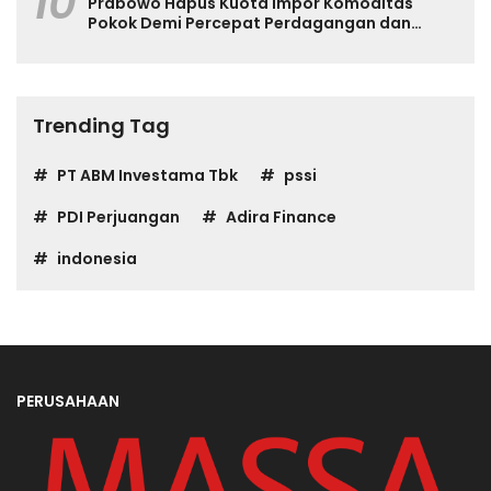
10
Prabowo Hapus Kuota Impor Komoditas
Pokok Demi Percepat Perdagangan dan
Turunkan Harga
Trending Tag
PT ABM Investama Tbk
pssi
PDI Perjuangan
Adira Finance
indonesia
PERUSAHAAN