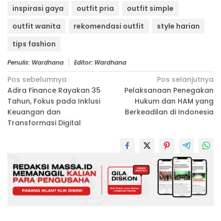
inspirasi gaya
outfit pria
outfit simple
outfit wanita
rekomendasi outfit
style harian
tips fashion
Penulis: Wardhana
Editor: Wardhana
Navigasi
Pos sebelumnya
Pos selanjutnya
Adira Finance Rayakan 35
Pelaksanaan Penegakan
pos
Tahun, Fokus pada Inklusi
Hukum dan HAM yang
Keuangan dan
Berkeadilan di Indonesia
Transformasi Digital