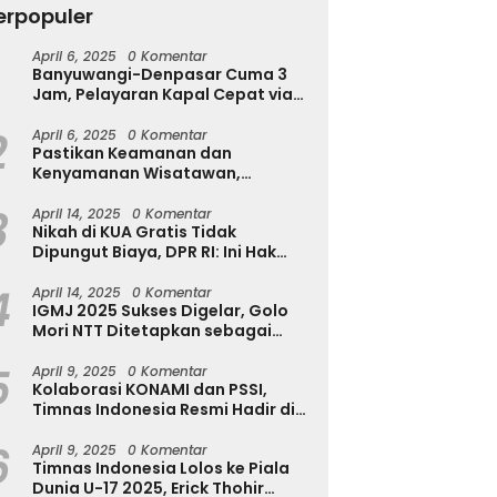
erpopuler
April 6, 2025
0 Komentar
Banyuwangi-Denpasar Cuma 3
Jam, Pelayaran Kapal Cepat via
Pantai Marina Boom Tujuan
2
Denpasar Segera Dibuka
April 6, 2025
0 Komentar
Pastikan Keamanan dan
Kenyamanan Wisatawan,
Kapolres Jember Turun Langsung
3
Tinjau Destinasi Wisata
April 14, 2025
0 Komentar
Nikah di KUA Gratis Tidak
Dipungut Biaya, DPR RI: Ini Hak
Masyarakat!
4
April 14, 2025
0 Komentar
IGMJ 2025 Sukses Digelar, Golo
Mori NTT Ditetapkan sebagai
Pusat Festival Jazz Internasional
5
April 9, 2025
0 Komentar
Kolaborasi KONAMI dan PSSI,
Timnas Indonesia Resmi Hadir di
eFootball
6
April 9, 2025
0 Komentar
Timnas Indonesia Lolos ke Piala
Dunia U-17 2025, Erick Thohir