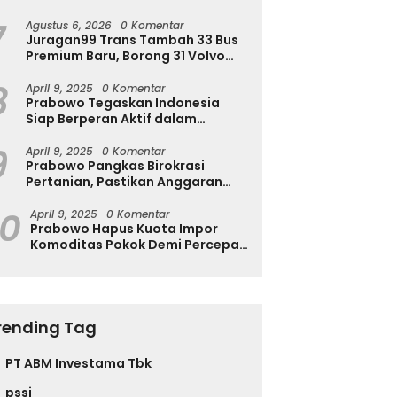
Ingatkan Ini
7
Agustus 6, 2026
0 Komentar
Juragan99 Trans Tambah 33 Bus
Premium Baru, Borong 31 Volvo
B11R dan 2 Double Decker Scania
8
di GIIAS 2026
April 9, 2025
0 Komentar
Prabowo Tegaskan Indonesia
Siap Berperan Aktif dalam
Penyelesaian Konflik Gaza
9
April 9, 2025
0 Komentar
Prabowo Pangkas Birokrasi
Pertanian, Pastikan Anggaran
Negara Langsung ke Petani
10
April 9, 2025
0 Komentar
Prabowo Hapus Kuota Impor
Komoditas Pokok Demi Percepat
Perdagangan dan Turunkan
Harga
rending Tag
PT ABM Investama Tbk
pssi