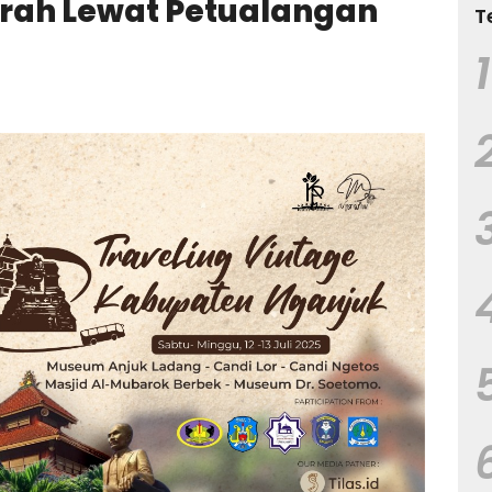
rah Lewat Petualangan
T
1