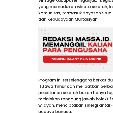
Vintage Kabupaten Nganjuk.” Kegiat
yang memadukan wisata sejarah, kete
komunitas, termasuk Yayasan Studi S
dan Kebudayaan Murtasiyah.
Program ini terselenggara berkat d
11 Jawa Timur dan melibatkan berba
pelestarian sejarah bukan hanya tu
melainkan tanggung jawab kolektif
wilayah, menciptakan sinergi anta
budaya bangsa.