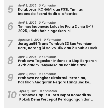
Internasional
5
April 9, 2025
0 Komentar
Kolaborasi KONAMI dan PSSI, Timnas
Indonesia Resmi Hadir di eFootball
6
April 9, 2025
0 Komentar
Timnas Indonesia Lolos ke Piala Dunia U-17
2025, Erick Thohir Ingatkan Ini
7
Agustus 6, 2026
0 Komentar
Juragan99 Trans Tambah 33 Bus Premium
Baru, Borong 31 Volvo B11R dan 2 Double Decker
Scania di GIIAS 2026
8
April 9, 2025
0 Komentar
Prabowo Tegaskan Indonesia Siap Berperan
Aktif dalam Penyelesaian Konflik Gaza
9
April 9, 2025
0 Komentar
Prabowo Pangkas Birokrasi Pertanian,
Pastikan Anggaran Negara Langsung ke
Petani
10
April 9, 2025
0 Komentar
Prabowo Hapus Kuota Impor Komoditas
Pokok Demi Percepat Perdagangan dan
Turunkan Harga