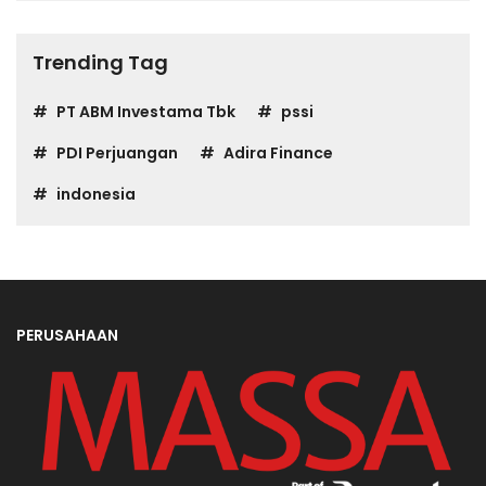
Trending Tag
PT ABM Investama Tbk
pssi
PDI Perjuangan
Adira Finance
indonesia
PERUSAHAAN