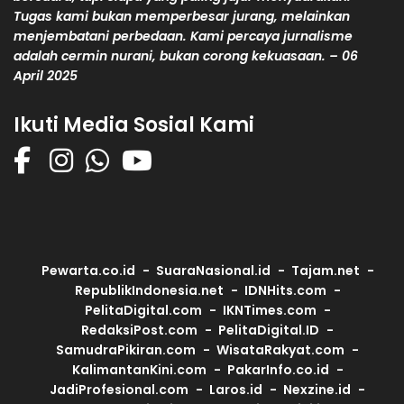
Tugas kami bukan memperbesar jurang, melainkan
menjembatani perbedaan. Kami percaya jurnalisme
adalah cermin nurani, bukan corong kekuasaan. – 06
April 2025
Ikuti Media Sosial Kami
Pewarta.co.id
SuaraNasional.id
Tajam.net
RepublikIndonesia.net
IDNHits.com
PelitaDigital.com
IKNTimes.com
RedaksiPost.com
PelitaDigital.ID
SamudraPikiran.com
WisataRakyat.com
KalimantanKini.com
PakarInfo.co.id
JadiProfesional.com
Laros.id
Nexzine.id