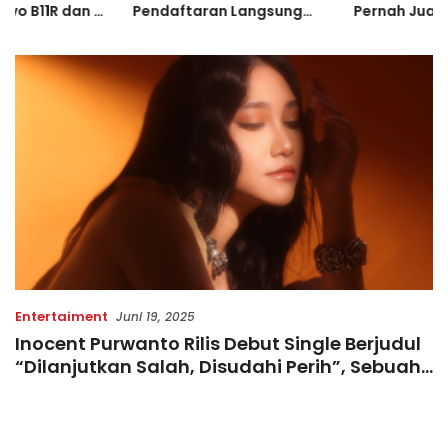
Pendaftaran Langsung
Pernah Juara Piala
Diserbu Pelari, Slot
Bulgaria Sebelum Bersinar
Terbatas!
di Indonesia
Entertaiment
Juni 19, 2025
Inocent Purwanto Rilis Debut Single Berjudul
“Dilanjutkan Salah, Disudahi Perih”, Sebuah
OST Film Romantis Psikologis