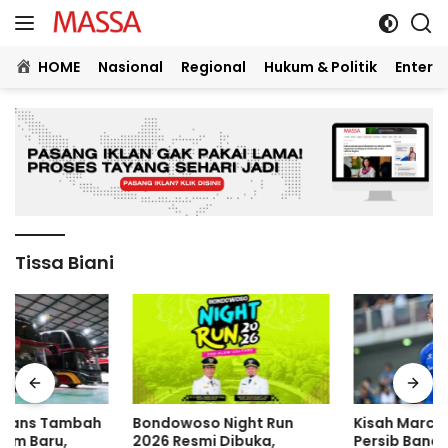
Langsung
ke
konten
HOME
Nasional
Regional
Hukum & Politik
Entert
Tissa Biani
Bondowoso Night Run
Kisah Marc Klok, Kapten
2026 Resmi Dibuka,
Persib Bandung yang