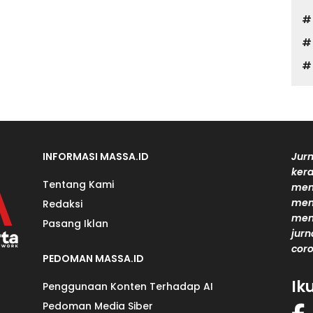
INFORMASI MASSA.ID
Jurn
kera
Tentang Kami
men
mem
Redaksi
men
Pasang Iklan
jurn
coro
PEDOMAN MASSA.ID
Ik
Penggunaan Konten Terhadap AI
Pedoman Media Siber