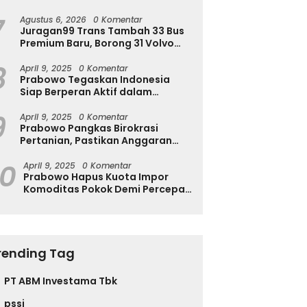
Ingatkan Ini
7
Agustus 6, 2026
0 Komentar
Juragan99 Trans Tambah 33 Bus
Premium Baru, Borong 31 Volvo
B11R dan 2 Double Decker Scania
8
di GIIAS 2026
April 9, 2025
0 Komentar
Prabowo Tegaskan Indonesia
Siap Berperan Aktif dalam
Penyelesaian Konflik Gaza
9
April 9, 2025
0 Komentar
Prabowo Pangkas Birokrasi
Pertanian, Pastikan Anggaran
Negara Langsung ke Petani
10
April 9, 2025
0 Komentar
Prabowo Hapus Kuota Impor
Komoditas Pokok Demi Percepat
Perdagangan dan Turunkan
Harga
rending Tag
PT ABM Investama Tbk
pssi