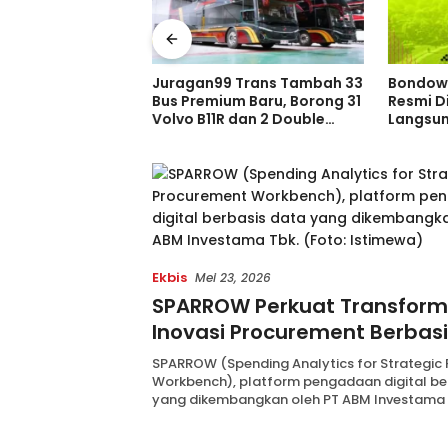
 Trans Tambah 33
Bondowoso Night Run 2026
Kisah M
m Baru, Borong 31
Resmi Dibuka, Pendaftaran
Persib 
dan 2 Double
Langsung Diserbu Pelari,
Juara Pi
ia di GIIAS 2026
Slot Terbatas!
Sebelum
Indones
Ekbis
Mei 23, 2026
SPARROW Perkuat Transform
Inovasi Procurement Berbas
SPARROW (Spending Analytics for Strategic
Workbench), platform pengadaan digital be
yang dikembangkan oleh PT ABM Investama 