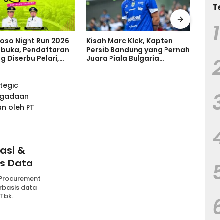
T
1
arc Klok, Kapten
Levner Consulting Dampingi
Ruma
Bandung yang Pernah
Perusahaan Indonesia
Tanp
ala Bulgaria
Perkuat Tata Kelola melalui
Tand
 Bersinar di
Standar ISO
Keru
ia
asi &
is Data
 Procurement
rbasis data
Tbk.