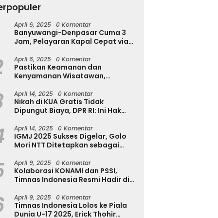
erpopuler
T
u
April 6, 2025
0 Komentar
Tekan Kecanduan Gadget,
Banyuwangi-Denpasar Cuma 3
T
Dinkominfostasandi
h Diserang Rayap
Jam, Pelayaran Kapal Cepat via
Purworejo Kenalkan Formula
a Disadari? Kenali
Pantai Marina Boom Tujuan
3S untuk Pelajar
a Awalnya Sebelum
2
Denpasar Segera Dibuka
April 6, 2025
0 Komentar
sakan Makin Parah
Pastikan Keamanan dan
Kenyamanan Wisatawan,
Kapolres Jember Turun Langsung
3
Tinjau Destinasi Wisata
April 14, 2025
0 Komentar
Nikah di KUA Gratis Tidak
Dipungut Biaya, DPR RI: Ini Hak
Masyarakat!
4
April 14, 2025
0 Komentar
IGMJ 2025 Sukses Digelar, Golo
Mori NTT Ditetapkan sebagai
Pusat Festival Jazz Internasional
5
April 9, 2025
0 Komentar
Kolaborasi KONAMI dan PSSI,
Timnas Indonesia Resmi Hadir di
eFootball
6
April 9, 2025
0 Komentar
Timnas Indonesia Lolos ke Piala
Dunia U-17 2025, Erick Thohir