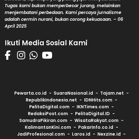
Tugas kami bukan memperbesar jurang, melainkan
menjembatani perbedaan. Kami percaya jurnalisme
adalah cermin nurani, bukan corong kekuasaan. – 06
April 2025
Ikuti Media Sosial Kami
Pewarta.co.id
SuaraNasional.id
Tajam.net
RepublikIndonesia.net
IDNHits.com
PelitaDigital.com
IKNTimes.com
RedaksiPost.com
PelitaDigital.ID
SamudraPikiran.com
WisataRakyat.com
KalimantanKini.com
PakarInfo.co.id
JadiProfesional.com
Laros.id
Nexzine.id