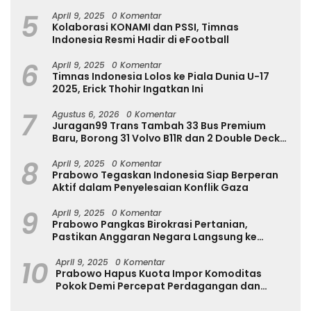
Internasional
5
April 9, 2025
0 Komentar
Kolaborasi KONAMI dan PSSI, Timnas
Indonesia Resmi Hadir di eFootball
6
April 9, 2025
0 Komentar
Timnas Indonesia Lolos ke Piala Dunia U-17
2025, Erick Thohir Ingatkan Ini
7
Agustus 6, 2026
0 Komentar
Juragan99 Trans Tambah 33 Bus Premium
Baru, Borong 31 Volvo B11R dan 2 Double Decker
Scania di GIIAS 2026
8
April 9, 2025
0 Komentar
Prabowo Tegaskan Indonesia Siap Berperan
Aktif dalam Penyelesaian Konflik Gaza
9
April 9, 2025
0 Komentar
Prabowo Pangkas Birokrasi Pertanian,
Pastikan Anggaran Negara Langsung ke
Petani
10
April 9, 2025
0 Komentar
Prabowo Hapus Kuota Impor Komoditas
Pokok Demi Percepat Perdagangan dan
Turunkan Harga