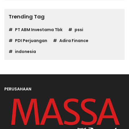
Trending Tag
PT ABM Investama Tbk
pssi
PDI Perjuangan
Adira Finance
indonesia
PERUSAHAAN